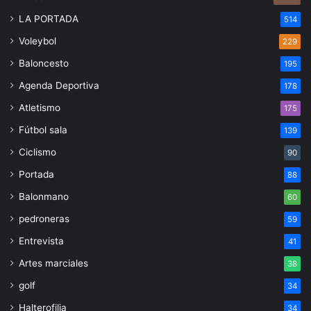
LA PORTADA
514
Voleybol
229
Baloncesto
195
Agenda Deportiva
178
Atletismo
175
Fútbol sala
139
Ciclismo
90
Portada
88
Balonmano
60
pedroneras
59
Entrevista
41
Artes marciales
38
golf
34
Halterofilia
34