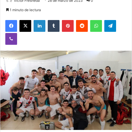
Victor Fresneda
28 de marzo de 2023
0
1 minuto de lectura
Facebook
X
LinkedIn
Tumblr
Pinterest
Reddit
WhatsApp
Telegram
Viber