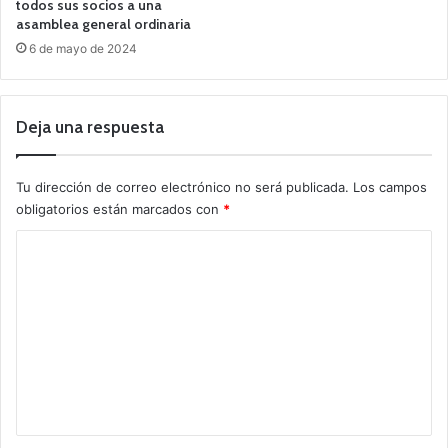
todos sus socios a una
asamblea general ordinaria
6 de mayo de 2024
Deja una respuesta
Tu dirección de correo electrónico no será publicada.
Los campos
obligatorios están marcados con
*
C
o
m
e
n
t
a