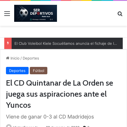
Menú
B
El Club Voleibol Kiele Socuéllamos anuncia el fichaje de la central norteamericana Morgan Thurlow para la temporada 2026/2027
Inicio
/
Deportes
Deportes
Fútbol
El CD Quintanar de La Orden se
juega sus aspiraciones ante el
Yuncos
Viene de ganar 0-3 al CD Madridejos