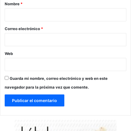
r
Nombre
*
i
o
*
Correo electrónico
*
Web
Guarda mi nombre, correo electrónico y web en este
navegador para la próxima vez que comente.