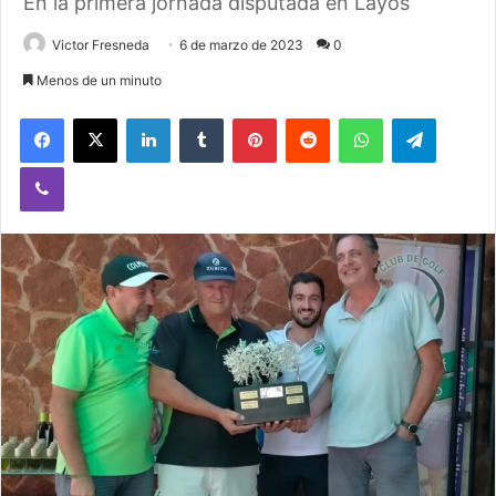
En la primera jornada disputada en Layos
Victor Fresneda
6 de marzo de 2023
0
Menos de un minuto
Facebook
X
LinkedIn
Tumblr
Pinterest
Reddit
WhatsApp
Telegram
Viber