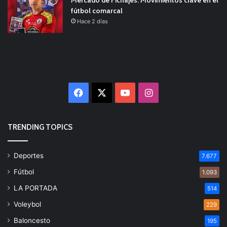
fútbol comarcal
Hace 2 días
Facebook
X
YouTube
Instagram
TRENDING TOPICS
Deportes
7.677
Fútbol
1.093
LA PORTADA
514
Voleybol
229
Baloncesto
195