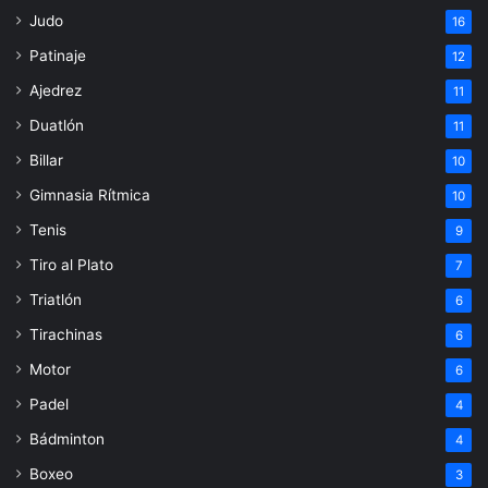
Judo
16
Patinaje
12
Ajedrez
11
Duatlón
11
Billar
10
Gimnasia Rítmica
10
Tenis
9
Tiro al Plato
7
Triatlón
6
Tirachinas
6
Motor
6
Padel
4
Bádminton
4
Boxeo
3