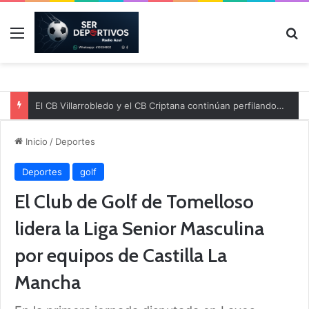
Menú
B
El CB Villarrobledo y el CB Criptana continúan perfilando sus plantillas
Inicio
/
Deportes
Deportes
golf
El Club de Golf de Tomelloso
lidera la Liga Senior Masculina
por equipos de Castilla La
Mancha