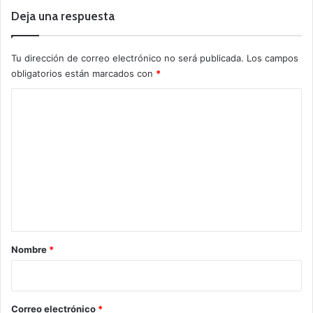
Deja una respuesta
Tu dirección de correo electrónico no será publicada.
Los campos
obligatorios están marcados con
*
C
o
m
e
n
t
a
r
Nombre
*
i
o
*
Correo electrónico
*