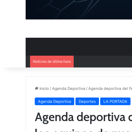
Noticias de última hora
Ya se conoce el calendario d
Inicio
/
Agenda Deportiva
/
Agenda deportiva del f
Agenda Deportiva
Deportes
LA PORTADA
Agenda deportiva d