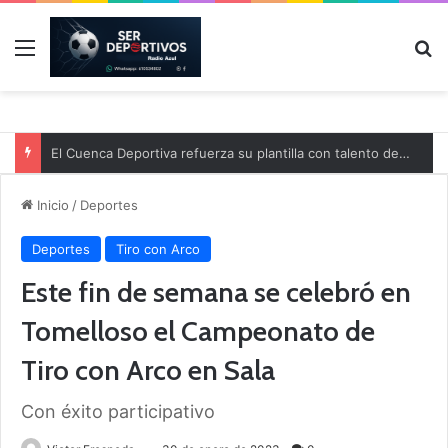
Menú
B
El Cuenca Deportiva refuerza su plantilla con talento de la comarca
Inicio
/
Deportes
Deportes
Tiro con Arco
Este fin de semana se celebró en
Tomelloso el Campeonato de
Tiro con Arco en Sala
Con éxito participativo