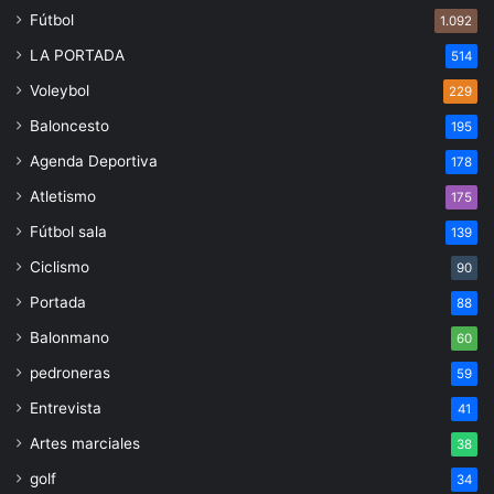
Fútbol
1.092
LA PORTADA
514
Voleybol
229
Baloncesto
195
Agenda Deportiva
178
Atletismo
175
Fútbol sala
139
Ciclismo
90
Portada
88
Balonmano
60
pedroneras
59
Entrevista
41
Artes marciales
38
golf
34