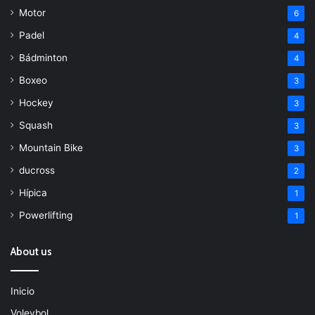
Motor
6
Padel
4
Bádminton
4
Boxeo
3
Hockey
3
Squash
3
Mountain Bike
3
ducross
2
Hípica
1
Powerlifting
1
About us
Inicio
Voleybol