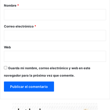
r
Nombre
*
i
o
*
Correo electrónico
*
Web
Guarda mi nombre, correo electrónico y web en este
navegador para la próxima vez que comente.