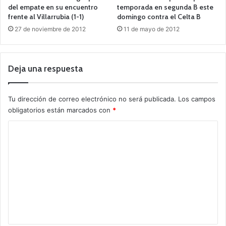
del empate en su encuentro
temporada en segunda B este
frente al Villarrubia (1-1)
domingo contra el Celta B
27 de noviembre de 2012
11 de mayo de 2012
Deja una respuesta
Tu dirección de correo electrónico no será publicada.
Los campos
obligatorios están marcados con
*
C
o
m
e
n
t
a