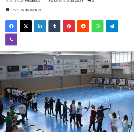
Victor Fresneda
30 de enero de 2023
0
1 minuto de lectura
Facebook
X
LinkedIn
Tumblr
Pinterest
Reddit
WhatsApp
Telegram
Viber