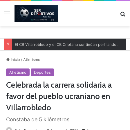
Menú
B
El CB Villarrobledo y el CB Criptana continúan perfilando sus plantillas
Inicio
/
Atletismo
Atletismo
Deportes
Celebrada la carrera solidaria a
favor del pueblo ucraniano en
Villarrobledo
Constaba de 5 kilómetros