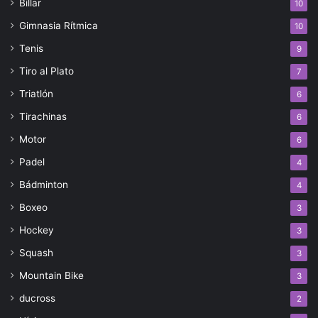
Billar
10
Gimnasia Rítmica
10
Tenis
9
Tiro al Plato
7
Triatlón
6
Tirachinas
6
Motor
6
Padel
4
Bádminton
4
Boxeo
3
Hockey
3
Squash
3
Mountain Bike
3
ducross
2