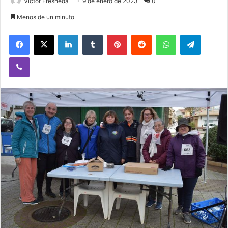
Victor Fresneda
9 de enero de 2023
0
Menos de un minuto
Facebook
X
LinkedIn
Tumblr
Pinterest
Reddit
WhatsApp
Telegram
Viber