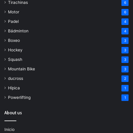
Tirachinas
6
Motor
6
Padel
4
Bádminton
4
Boxeo
3
Hockey
3
Squash
3
Mountain Bike
3
ducross
2
Hípica
1
Powerlifting
1
About us
Inicio