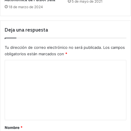
5 de mayo de 2021
18 de marzo de 2024
Deja una respuesta
Tu dirección de correo electrónico no será publicada.
Los campos
obligatorios están marcados con
*
C
o
m
e
n
t
a
r
Nombre
*