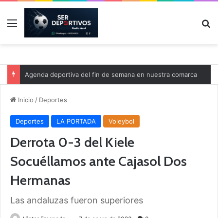
Menú
B
Agenda deportiva del fin de semana en nuestra comarca
Inicio
/
Deportes
Deportes
LA PORTADA
Voleybol
Derrota 0-3 del Kiele
Socuéllamos ante Cajasol Dos
Hermanas
Las andaluzas fueron superiores