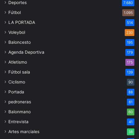
Deportes
7.680
Fútbol
1.095
LA PORTADA
514
Voleybol
230
Baloncesto
195
Agenda Deportiva
179
Atletismo
175
Fútbol sala
139
Ciclismo
90
Portada
88
pedroneras
61
Balonmano
60
Entrevista
41
Artes marciales
38