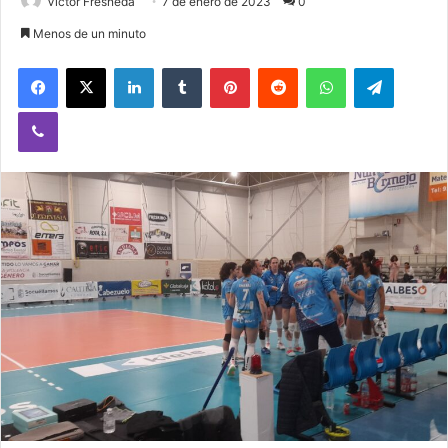
Victor Fresneda
7 de enero de 2023
0
Menos de un minuto
Facebook
X
LinkedIn
Tumblr
Pinterest
Reddit
WhatsApp
Telegram
Viber