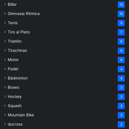
Billar
10
Gimnasia Rítmica
10
Tenis
9
Tiro al Plato
7
Triatlón
6
Tirachinas
6
Motor
6
Padel
4
Bádminton
4
Boxeo
3
Hockey
3
Squash
3
Mountain Bike
3
ducross
2