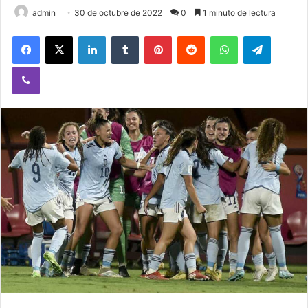
admin
30 de octubre de 2022
0
1 minuto de lectura
Facebook
X
LinkedIn
Tumblr
Pinterest
Reddit
WhatsApp
Telegram
Viber