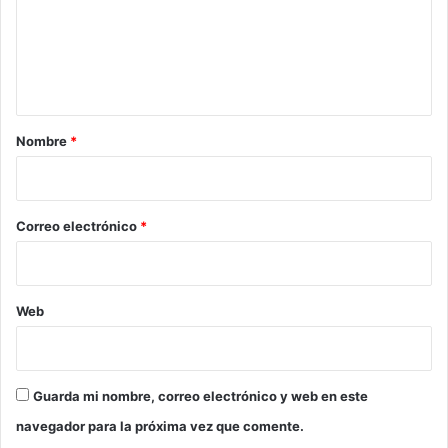
e
n
t
a
r
Nombre
*
i
o
*
Correo electrónico
*
Web
Guarda mi nombre, correo electrónico y web en este
navegador para la próxima vez que comente.