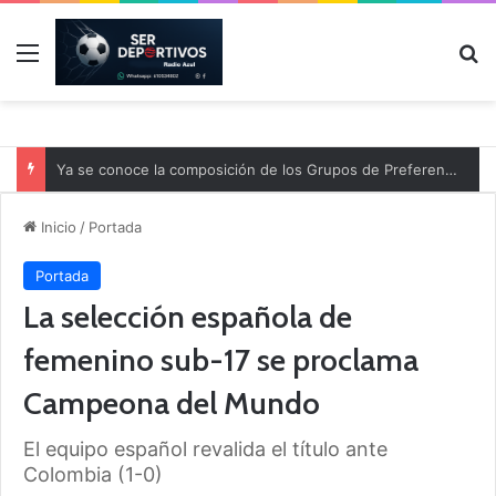
Menú
B
Ya se conoce la composición de los Grupos de Preferente y el calendario
Inicio
/
Portada
Portada
La selección española de
femenino sub-17 se proclama
Campeona del Mundo
El equipo español revalida el título ante
Colombia (1-0)