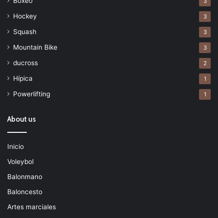
Boxeo
3
Hockey
3
Squash
3
Mountain Bike
3
ducross
2
Hípica
1
Powerlifting
1
About us
Inicio
Voleybol
Balonmano
Baloncesto
Artes marciales