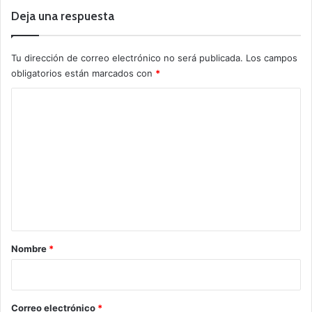
Deja una respuesta
Tu dirección de correo electrónico no será publicada.
Los campos
obligatorios están marcados con
*
C
o
m
e
n
t
a
r
Nombre
*
i
o
*
Correo electrónico
*