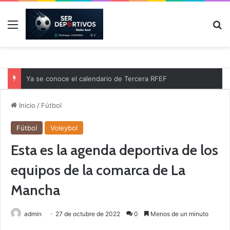
Menú
B
Ya se conoce el calendario de Tercera RFEF
Inicio
/
Fútbol
Fútbol
Voleybol
Esta es la agenda deportiva de los
equipos de la comarca de La
Mancha
admin
27 de octubre de 2022
0
Menos de un minuto