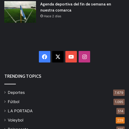
Agenda deportiva del fin de semana en
nuestra comarca
Hace 2 días
Facebook
X
YouTube
Instagram
TRENDING TOPICS
Deportes
7.679
Fútbol
1.095
LA PORTADA
514
Voleybol
229