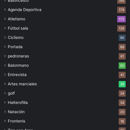
Baloncesto
195
Agenda Deportiva
179
Atletismo
175
Fútbol sala
139
Ciclismo
90
Portada
88
pedroneras
61
Balonmano
60
Entrevista
41
Artes marciales
38
golf
34
Halterofilia
34
Natación
20
Frontenis
18