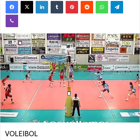
Facebook
X
LinkedIn
Tumblr
Pinterest
Reddit
WhatsApp
Telegram
Viber
VOLEIBOL