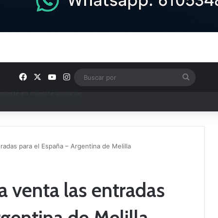
Facebook
X
YouTube
Instagram
Buscar
por
e Tercera RFEF
tradas para el España – Argentina de Melilla
la venta las entradas
gentina de Melilla