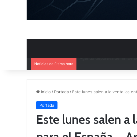
Noticias de última hora
Ya se conoce el calendario d
Inicio
/
Portada
/
Este lunes salen a la venta las en
Portada
Este lunes salen a 
para el España – Ar