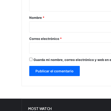
t
a
r
Nombre
*
i
o
*
Correo electrónico
*
Guarda mi nombre, correo electrónico y web en 
MOST WATCH