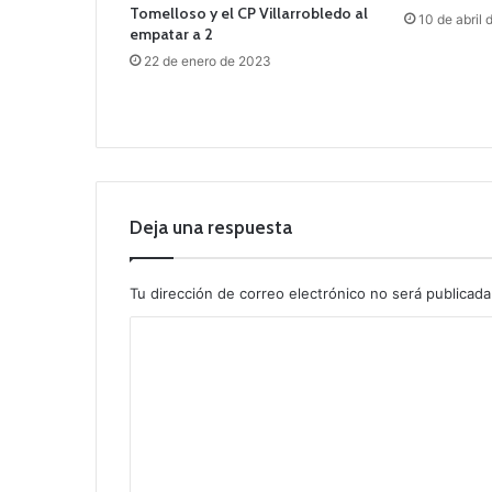
Tomelloso y el CP Villarrobledo al
10 de abril
empatar a 2
22 de enero de 2023
Deja una respuesta
Tu dirección de correo electrónico no será publicada
C
o
m
e
n