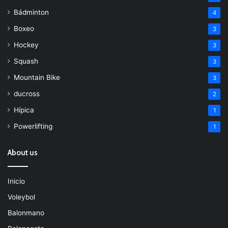
Bádminton
4
Boxeo
3
Hockey
3
Squash
3
Mountain Bike
3
ducross
2
Hípica
1
Powerlifting
1
About us
Inicio
Voleybol
Balonmano