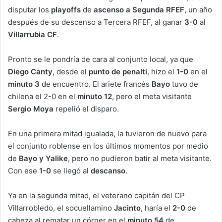
disputar los
playoffs
de
ascenso a Segunda RFEF
, un año
después de su descenso a Tercera RFEF, al ganar
3-0
al
Villarrubia CF
.
Pronto se le pondría de cara al conjunto local, ya que
Diego Canty
,
desde el
punto de penalti
,
hizo el
1-0
en el
minuto 3
de encuentro. El ariete francés
Bayo
tuvo de
chilena el 2-0 en el
minuto 12
, pero el meta visitante
Sergio Moya
repelió el disparo.
En una primera mitad igualada, la tuvieron de nuevo para
el conjunto roblense en los últimos momentos por medio
de
Bayo y Yalike
, pero no pudieron batir al meta visitante.
Con ese
1-0
se llegó al
descanso
.
Ya en la segunda mitad, el veterano capitán del CP
Villarrobledo, el socuellamino
Jacinto
, haría el
2-0
de
cabeza al rematar un córner en el
minuto 54
de