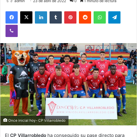
admin
23 de abril de 2022
0
1 minuto de lectura
Facebook
X
LinkedIn
Tumblr
Pinterest
Reddit
WhatsApp
Telegram
Viber
Once inicial hoy- CP Villarrobledo
El
CP Villarrobledo
ha conseguido su pase directo para