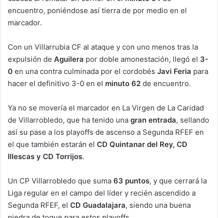
encuentro, poniéndose así tierra de por medio en el
marcador.
Con un Villarrubia CF al ataque y con uno menos tras la
expulsión de
Aguilera
por doble amonestación, llegó el
3-
0
en una contra culminada por el cordobés
Javi Feria
para
hacer el definitivo 3-0 en el
minuto 62
de encuentro.
Ya no se movería el marcador en La Virgen de La Caridad
de Villarrobledo, que ha tenido una
gran entrada
, sellando
así su pase a los playoffs de ascenso a Segunda RFEF
en
el que también estarán el
CD Quintanar del Rey,
CD
Illescas y CD Torrijos
.
Un CP Villarrobledo que suma
63 puntos
, y que cerrará la
Liga regular en el campo del líder y recién ascendido a
Segunda RFEF, el
CD Guadalajara
, siendo una buena
piedra de toque para estos playoffs.