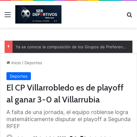
Menú
B
Ya se conoce la composición de los Grupos de Preferente y el calendario
Inicio
/
Deportes
Deportes
El CP Villarrobledo es de playoff
al ganar 3-0 al Villarrubia
A falta de una jornada, el equipo roblense logra
matemáticamente disputar el playoff a Segunda
RFEF