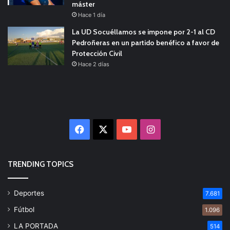
máster
Hace 1 día
La UD Socuéllamos se impone por 2-1 al CD
Pedroñeras en un partido benéfico a favor de
Protección Civil
Hace 2 días
Facebook
X
YouTube
Instagram
TRENDING TOPICS
Deportes
7.681
Fútbol
1.096
LA PORTADA
514