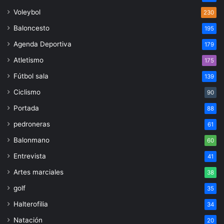
Voleybol
230
Baloncesto
195
Agenda Deportiva
179
Atletismo
175
Fútbol sala
139
Ciclismo
90
Portada
88
pedroneras
61
Balonmano
60
Entrevista
41
Artes marciales
38
golf
35
Halterofilia
34
Natación
20