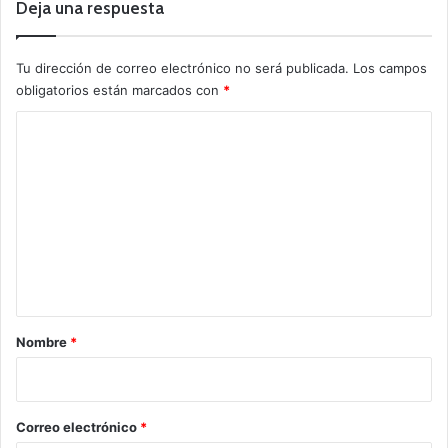
Deja una respuesta
Tu dirección de correo electrónico no será publicada.
Los campos
obligatorios están marcados con
*
C
o
m
e
n
t
a
r
Nombre
*
i
o
*
Correo electrónico
*