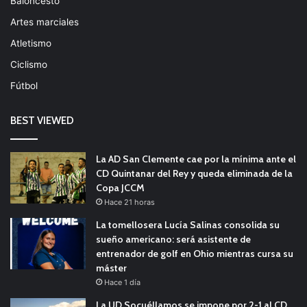
Baloncesto
Artes marciales
Atletismo
Ciclismo
Fútbol
BEST VIEWED
La AD San Clemente cae por la mínima ante el
CD Quintanar del Rey y queda eliminada de la
Copa JCCM
Hace 21 horas
La tomellosera Lucía Salinas consolida su
sueño americano: será asistente de
entrenador de golf en Ohio mientras cursa su
máster
Hace 1 día
La UD Socuéllamos se impone por 2-1 al CD