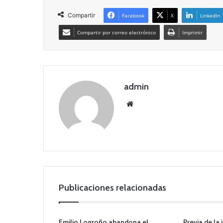
Compartir
Facebook
X
LinkedIn
Compartir por correo electrónico
Imprimir
admin
Siti
o
we
b
Publicaciones relacionadas
Emilio Logroño abandona el
Previa de la