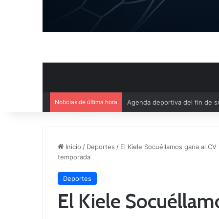
Noticias de última hora
Ya se conoce el calendario d
Inicio
/
Deportes
/
El Kiele Socuéllamos gana al CV 
temporada
Deportes
El Kiele Socuéllam