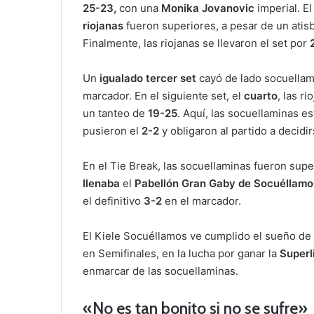
25-23,
con una
Monika Jovanovic
imperial. El
riojanas
fueron superiores, a pesar de un atisb
Finalmente, las riojanas se llevaron el set por
Un
igualado tercer set
cayó de lado socuellam
marcador. En el siguiente set, el
cuarto
, las r
un tanteo de
19-25
. Aquí, las socuellaminas e
pusieron el
2-2
y obligaron al partido a decidi
En el Tie Break, las socuellaminas fueron supe
llenaba
el
Pabellón Gran Gaby de Socuéllamo
el definitivo
3-2
en el marcador.
El Kiele Socuéllamos ve cumplido el sueño de
en Semifinales, en la lucha por ganar la
Superl
enmarcar de las socuellaminas.
«No es tan bonito si no se sufre»