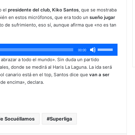
o el
presidente del club, Kiko Santos
, que se mostraba
bién en estos micrófonos, que era todo un
sueño jugar
o de sufrimiento, eso sí, aunque afirma que «no es tan
Utiliza
00:00
las
 abrazar a todo el mundo». Sin duda un partido
teclas
ales, donde se medirá al Haris La Laguna. La ida será
de
ol canario está en el top, Santos dice que
van a ser
flecha
 de encima», declara.
arriba/abajo
para
aumentar
o
disminuir
le Socuéllamos
Superliga
el
volumen.