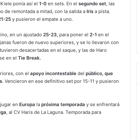
 Kiele ponía así el
1-0
en sets. En el
segundo set
, las
o de remontada a mitad, con la salida a
Iris
a pista.
21-25
y pusieron el empate a uno.
ino, en un ajustado
25-23,
para poner el
2-1
en el
iojanas fueron de nuevo superiores, y se lo llevaron con
stuvieron desacertadas en el saque, y las de Haro
rse en el
Tie Break.
riores, con el
apoyo incontestable
del
público, que
s
. Vencieron en ese definitivo set por 15-11 y pusieron
 jugar en
Europa
la
próxima temporada
y se enfrentará
iga
, al CV Haris de La Laguna. Temporada para