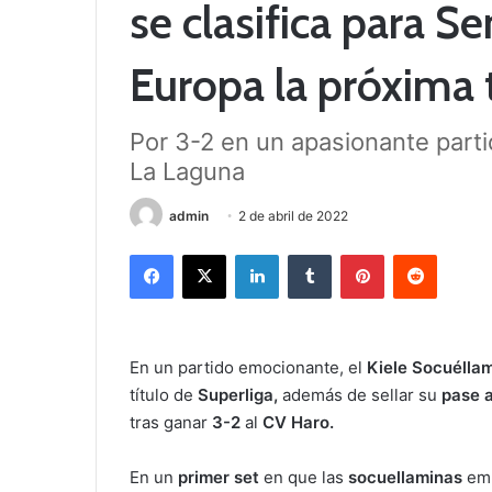
se clasifica para S
Europa la próxima
Por 3-2 en un apasionante parti
La Laguna
admin
2 de abril de 2022
Facebook
X
LinkedIn
Tumblr
Pinterest
Reddit
En un partido emocionante, el
Kiele Socuélla
título de
Superliga,
además de sellar su
pase 
tras ganar
3-2
al
CV Haro.
En un
primer set
en que las
socuellaminas
emp