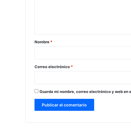
e
n
t
a
r
Nombre
*
i
o
*
Correo electrónico
*
Guarda mi nombre, correo electrónico y web en 