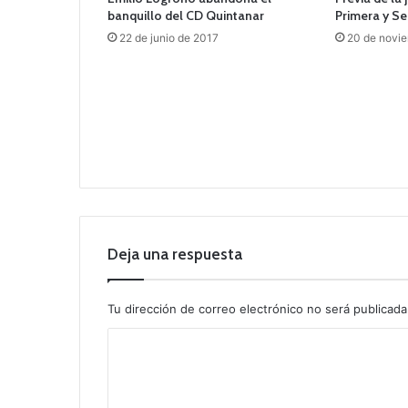
banquillo del CD Quintanar
Primera y S
22 de junio de 2017
20 de novi
Deja una respuesta
Tu dirección de correo electrónico no será publicada
C
o
m