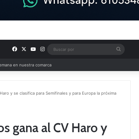
Facebook
X
YouTube
Instagram
Buscar
por
e Tercera RFEF
Haro y se clasifica para Semifinales y para Europa la próxima
os gana al CV Haro y