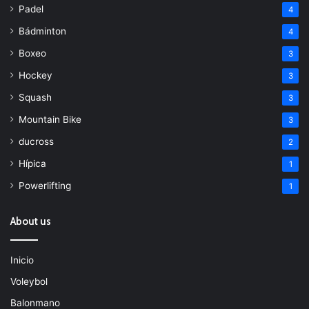
Padel
4
Bádminton
4
Boxeo
3
Hockey
3
Squash
3
Mountain Bike
3
ducross
2
Hípica
1
Powerlifting
1
About us
Inicio
Voleybol
Balonmano