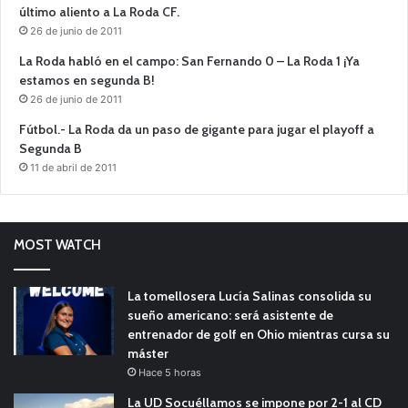
último aliento a La Roda CF.
26 de junio de 2011
La Roda habló en el campo: San Fernando 0 – La Roda 1 ¡Ya
estamos en segunda B!
26 de junio de 2011
Fútbol.- La Roda da un paso de gigante para jugar el playoff a
Segunda B
11 de abril de 2011
MOST WATCH
La tomellosera Lucía Salinas consolida su
sueño americano: será asistente de
entrenador de golf en Ohio mientras cursa su
máster
Hace 5 horas
La UD Socuéllamos se impone por 2-1 al CD