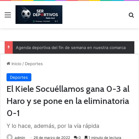
Menú
B
Agenda deportiva del fin de semana en nuestra comarca
Inicio
/
Deportes
Deportes
El Kiele Socuéllamos gana 0-3 al
Haro y se pone en la eliminatoria
0-1
Y lo hace, además, por la vía rápida
admin
26 de marzo de 2022
0
1 minuto de lectura