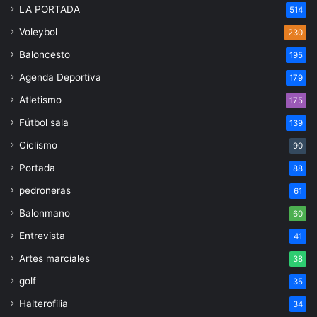
LA PORTADA
514
Voleybol
230
Baloncesto
195
Agenda Deportiva
179
Atletismo
175
Fútbol sala
139
Ciclismo
90
Portada
88
pedroneras
61
Balonmano
60
Entrevista
41
Artes marciales
38
golf
35
Halterofilia
34