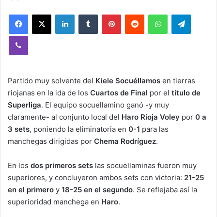
Facebook
X
LinkedIn
Tumblr
Pinterest
Reddit
WhatsApp
Telegram
Viber
Partido muy solvente del
Kiele Socuéllamos
en tierras
riojanas en la ida de los
Cuartos de Final
por el
título de
Superliga
. El equipo socuellamino ganó -y muy
claramente- al conjunto local del
Haro Rioja Voley
por
0 a
3 sets
, poniendo
la eliminatoria en
0-1
para las
manchegas dirigidas por
Chema Rodríguez
.
En los
dos primeros sets
las socuellaminas fueron muy
superiores, y concluyeron ambos sets con victoria:
21-25
en el primero
y
18-25 en el segundo
. Se reflejaba así la
superioridad manchega en
Haro
.