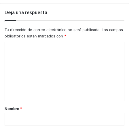
Deja una respuesta
Tu dirección de correo electrónico no será publicada.
Los campos
obligatorios están marcados con
*
C
o
m
e
n
t
a
r
Nombre
*
i
o