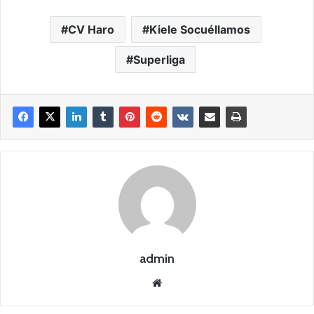
CV Haro
Kiele Socuéllamos
Superliga
admin
Siti
o