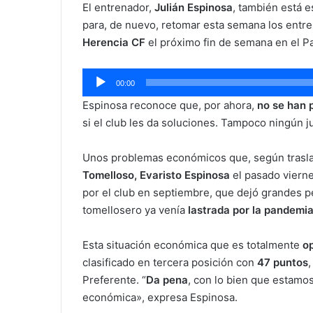
El entrenador,
Julián Espinosa
, también está 
para, de nuevo, retomar esta semana los entre
Herencia CF
el próximo fin de semana en el P
Reproductor
00:00
de
Espinosa reconoce que, por ahora,
no se han 
audio
si el club les da soluciones. Tampoco ningún j
Unos problemas económicos que, según trasla
Tomelloso, Evaristo Espinosa
el pasado vierne
por el club en septiembre, que dejó grandes pé
tomellosero ya venía
lastrada por la pandemi
Esta situación económica que es totalmente
op
clasificado en tercera posición con
47 puntos
Preferente. “
Da pena
, con lo bien que estamos
económica», expresa Espinosa.