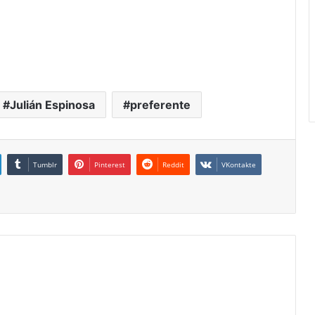
Julián Espinosa
preferente
Tumblr
Pinterest
Reddit
VKontakte