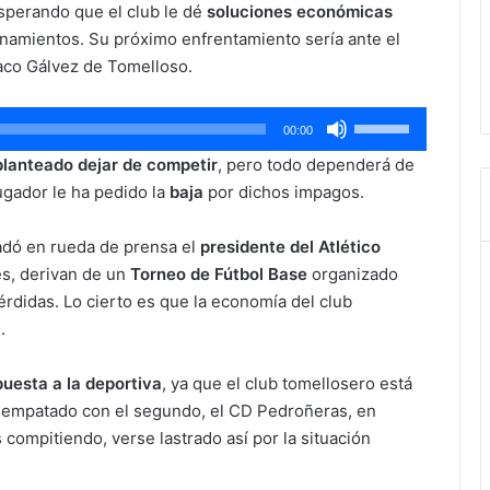
esperando que el club le dé
soluciones económicas
namientos. Su próximo enfrentamiento sería ante el
aco Gálvez de Tomelloso.
Utiliza
00:00
las
planteado dejar de competir
, pero todo dependerá de
teclas
ugador le ha pedido la
baja
por dichos impagos.
de
flecha
dó en rueda de prensa el
presidente del Atlético
arriba/abajo
s, derivan de un
Torneo de Fútbol Base
organizado
para
rdidas. Lo cierto es que la economía del club
aumentar
a
.
o
disminuir
uesta a la deportiva
, ya que el club tomellosero está
el
, empatado con el segundo, el CD Pedroñeras, en
volumen.
 compitiendo, verse lastrado así por la situación