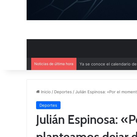
Noticias de última hora
Mercado de Fichajes: Movimie
Inicio
/
Deportes
/
Julián Espinosa: «Por el momen
Deportes
Julián Espinosa: «
planteamos dejar 