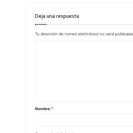
Deja una respuesta
Tu dirección de correo electrónico no será publicada
C
o
m
e
n
t
a
r
Nombre
*
i
o