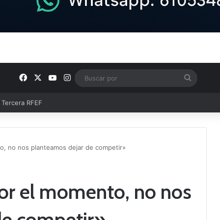
Facebook
X
YouTube
Instagram
Buscar
por
ntos clave en el fútbol comarcal
to, no nos planteamos dejar de competir»
Por el momento, no nos
de competir»