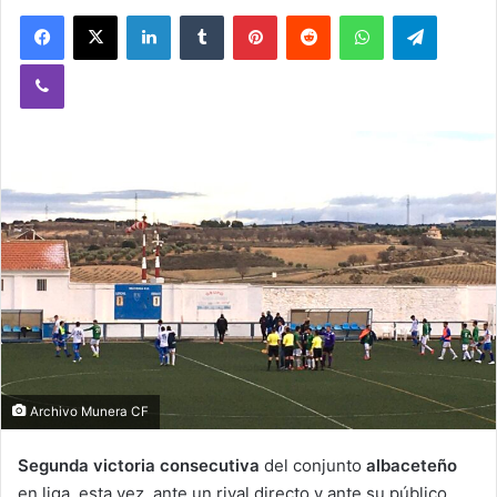
Facebook
X
LinkedIn
Tumblr
Pinterest
Reddit
WhatsApp
Telegram
Viber
Archivo Munera CF
Segunda victoria consecutiva
del conjunto
albaceteño
en liga, esta vez, ante un rival directo y ante su público.