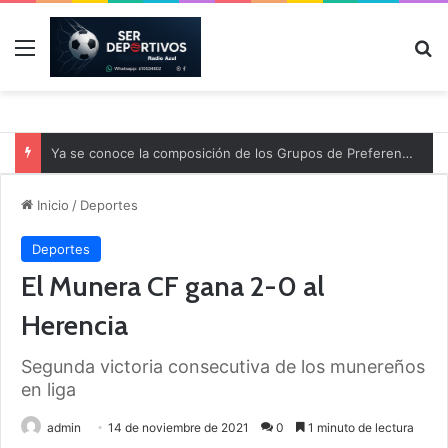
Menú
B
Ya se conoce la composición de los Grupos de Preferente y el calendario
Inicio
/
Deportes
Deportes
El Munera CF gana 2-0 al
Herencia
Segunda victoria consecutiva de los munereños
en liga
admin
14 de noviembre de 2021
0
1 minuto de lectura