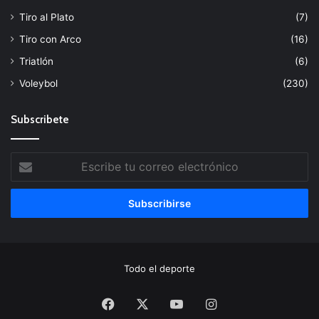
Tiro al Plato
(7)
Tiro con Arco
(16)
Triatlón
(6)
Voleybol
(230)
Subscribete
Escribe
tu
correo
electrónico
Todo el deporte
Facebook
X
YouTube
Instagram