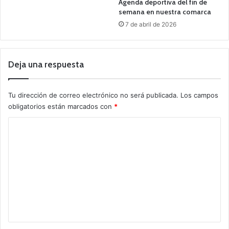
Agenda deportiva del fin de
semana en nuestra comarca
7 de abril de 2026
Deja una respuesta
Tu dirección de correo electrónico no será publicada.
Los campos
obligatorios están marcados con
*
C
o
m
e
n
t
a