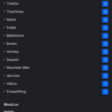
Triatlón
6
Tirachinas
6
Motor
6
Padel
4
Bádminton
4
Boxeo
3
Hockey
3
Squash
3
Mountain Bike
3
ducross
2
Hípica
1
Powerlifting
1
About us