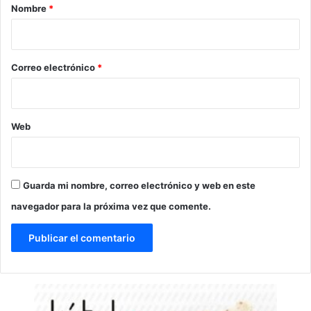
r
Nombre
*
i
o
*
Correo electrónico
*
Web
Guarda mi nombre, correo electrónico y web en este
navegador para la próxima vez que comente.