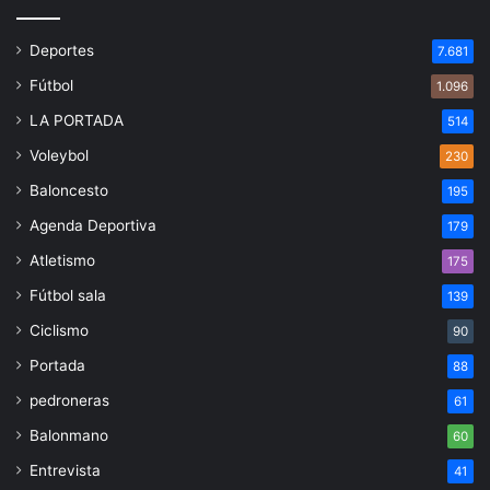
Deportes
7.681
Fútbol
1.096
LA PORTADA
514
Voleybol
230
Baloncesto
195
Agenda Deportiva
179
Atletismo
175
Fútbol sala
139
Ciclismo
90
Portada
88
pedroneras
61
Balonmano
60
Entrevista
41