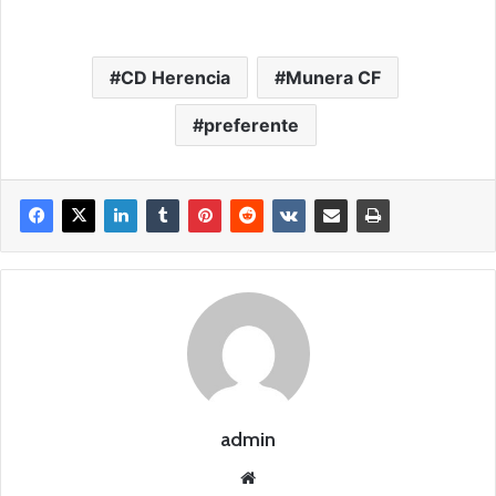
CD Herencia
Munera CF
preferente
admin
Siti