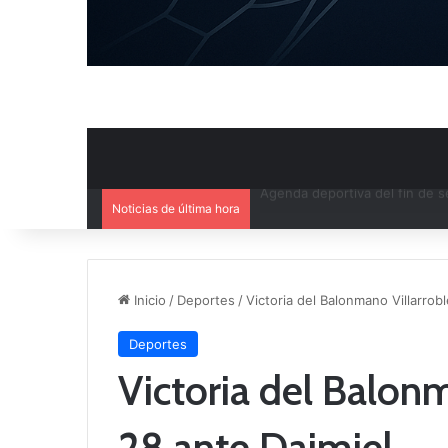
Noticias de última hora
Ya se conoce el calendario d
Inicio
/
Deportes
/
Victoria del Balonmano Villarrob
Deportes
Victoria del Balon
28 ante Daimiel