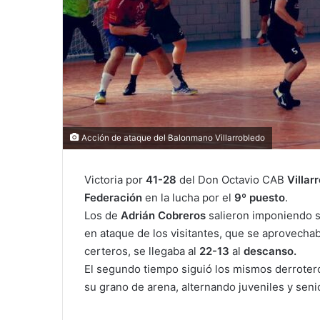
Acción de ataque del Balonmano Villarrobledo
Victoria por
41-28
del Don Octavio CAB
Villar
Federación
en la lucha por el
9º puesto
.
Los de
Adrián Cobreros
salieron imponiendo su
en ataque de los visitantes, que se aprovecha
certeros, se llegaba al
22-13
al
descanso.
El segundo tiempo siguió los mismos derrotero
su grano de arena, alternando juveniles y senior