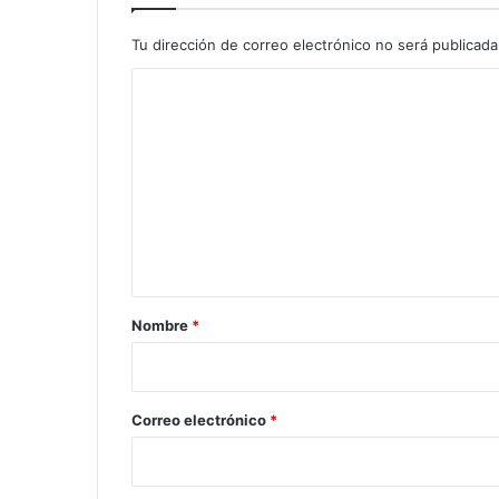
Tu dirección de correo electrónico no será publicada
C
o
m
e
n
t
a
r
Nombre
*
i
o
*
Correo electrónico
*