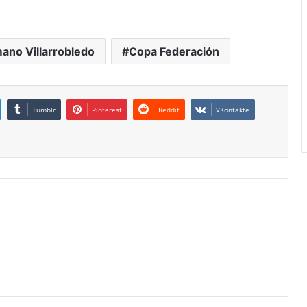
ano Villarrobledo
Copa Federación
Tumblr
Pinterest
Reddit
VKontakte