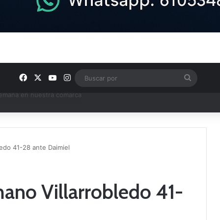
Facebook
X
YouTube
Instagram
Buscar
por
e Tercera RFEF
ledo 41-28 ante Daimiel
mano Villarrobledo 41-