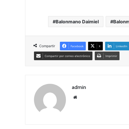
Balonmano Daimiel
Balonm
Compartir
Facebook
X
LinkedIn
Compartir por correo electrónico
Imprimir
admin
Siti
o
we
b