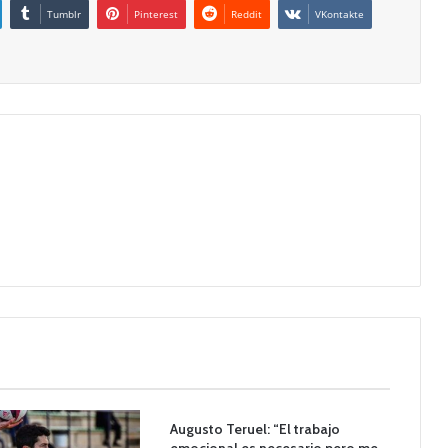
Tumblr
Pinterest
Reddit
VKontakte
Augusto Teruel: “El trabajo