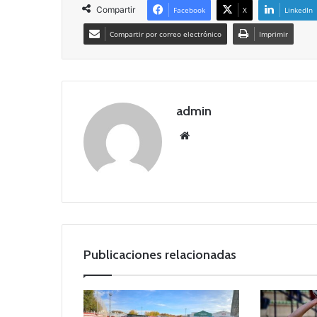
Compartir
Facebook
X
LinkedIn
Compartir por correo electrónico
Imprimir
admin
Siti
o
we
b
Publicaciones relacionadas