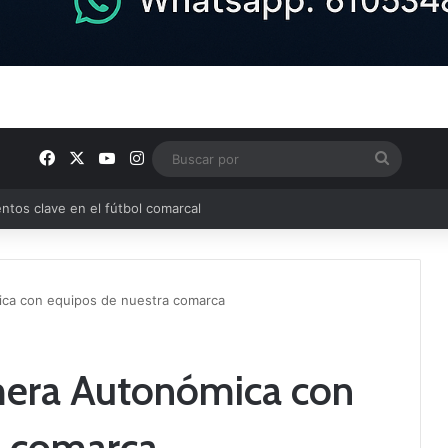
Facebook
X
YouTube
Instagram
Buscar
por
ptana continúan perfilando sus plantillas
ica con equipos de nuestra comarca
mera Autonómica con
a comarca