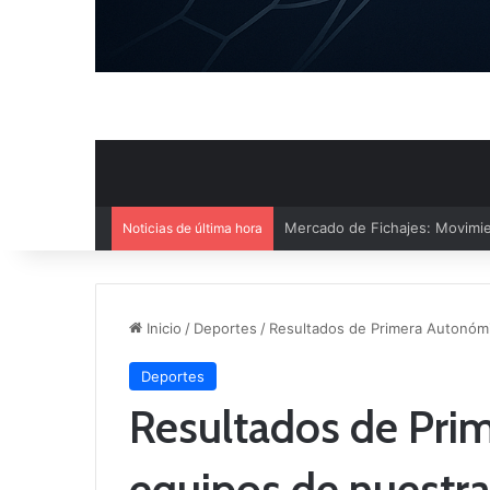
Noticias de última hora
El CB Villarrobledo y el CB Cri
Inicio
/
Deportes
/
Resultados de Primera Autonóm
Deportes
Resultados de Pri
equipos de nuestr