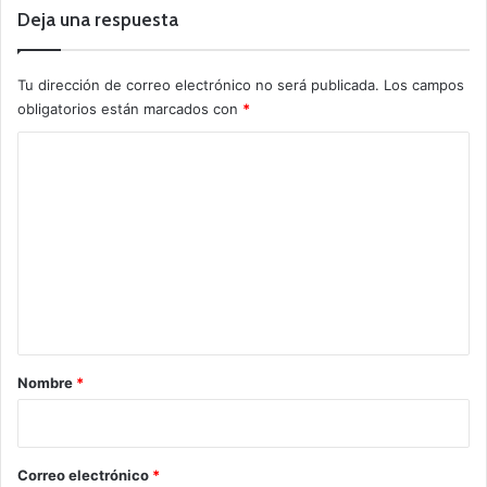
Deja una respuesta
Tu dirección de correo electrónico no será publicada.
Los campos
obligatorios están marcados con
*
C
o
m
e
n
t
a
r
Nombre
*
i
o
*
Correo electrónico
*