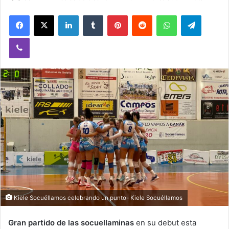
Facebook
X
LinkedIn
Tumblr
Pinterest
Reddit
WhatsApp
Telegram
Viber
Kiele Socuéllamos celebrando un punto- Kiele Socuéllamos
Gran partido de las socuellaminas
en su debut esta