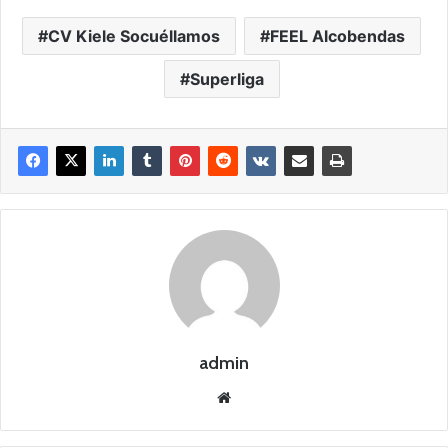
CV Kiele Socuéllamos
FEEL Alcobendas
Superliga
admin
Siti
o
we