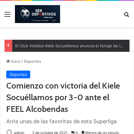
Menú
B
El Club Voleibol Kiele Socuéllamos anuncia el fichaje de la central norteamericana Morgan Thurlow para la temporada 2026/2027
Inicio
/
Deportes
Deportes
Comienzo con victoria del Kiele
Socuéllamos por 3-0 ante el
FEEL Alcobendas
Ante unas de las favoritas de esta Superliga
admin
2 de octubre de 2021
0
Menos de un minuto