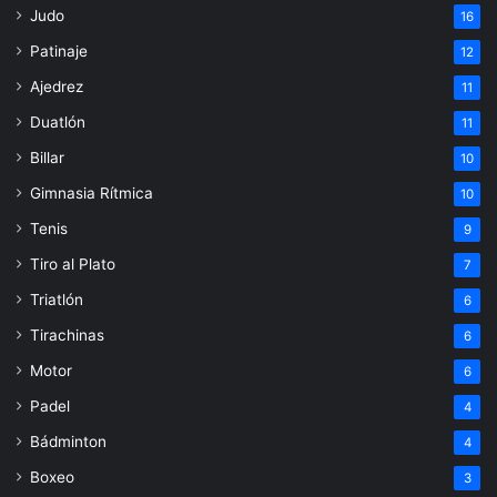
Judo
16
Patinaje
12
Ajedrez
11
Duatlón
11
Billar
10
Gimnasia Rítmica
10
Tenis
9
Tiro al Plato
7
Triatlón
6
Tirachinas
6
Motor
6
Padel
4
Bádminton
4
Boxeo
3