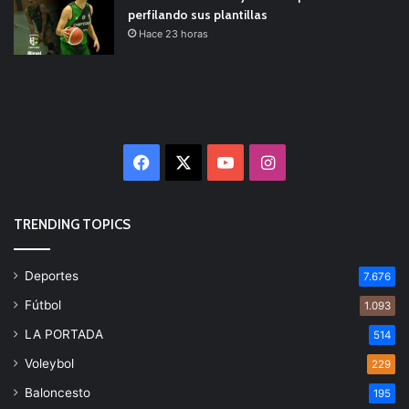
perfilando sus plantillas
Hace 23 horas
Facebook
X
YouTube
Instagram
TRENDING TOPICS
Deportes
7.676
Fútbol
1.093
LA PORTADA
514
Voleybol
229
Baloncesto
195