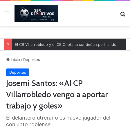
Menú
B
El CB Villarrobledo y el CB Criptana continúan perfilando sus plantillas
Inicio
/
Deportes
Deportes
Josemi Santos: «Al CP
Villarrobledo vengo a aportar
trabajo y goles»
El delantero utrerano es nuevo jugador del
conjunto roblense