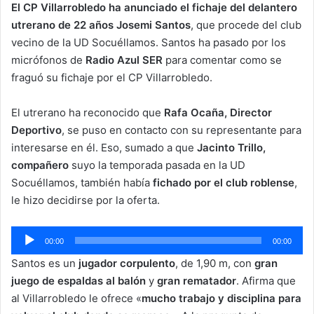
El CP Villarrobledo ha anunciado el fichaje del delantero
utrerano de 22 años Josemi Santos
, que procede del club
vecino de la UD Socuéllamos. Santos ha pasado por los
micrófonos de
Radio Azul SER
para comentar como se
fraguó su fichaje por el CP Villarrobledo.
El utrerano ha reconocido que
Rafa Ocaña, Director
Deportivo
, se puso en contacto con su representante para
interesarse en él. Eso, sumado a que
Jacinto Trillo,
compañero
suyo la temporada pasada en la UD
Socuéllamos, también había
fichado por el club roblense
,
le hizo decidirse por la oferta.
Reproductor
00:00
00:00
de
Santos es un
jugador corpulento
, de 1,90 m, con
gran
audio
juego de espaldas al balón
y
gran rematador
. Afirma que
al Villarrobledo le ofrece «
mucho trabajo y disciplina para