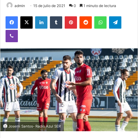
admin
15 de julio de 2021
0
1 minuto de lectura
Facebook
X
LinkedIn
Tumblr
Pinterest
Reddit
WhatsApp
Telegram
Viber
Josemi Santos- Radio Azul SER