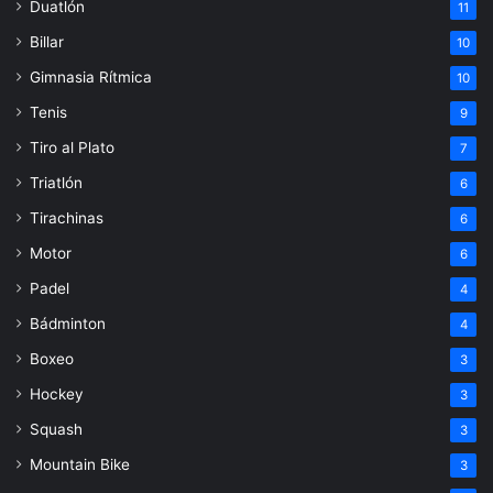
Duatlón
11
Billar
10
Gimnasia Rítmica
10
Tenis
9
Tiro al Plato
7
Triatlón
6
Tirachinas
6
Motor
6
Padel
4
Bádminton
4
Boxeo
3
Hockey
3
Squash
3
Mountain Bike
3