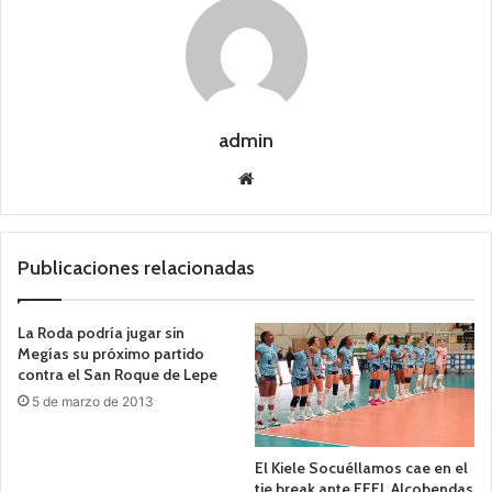
admin
Siti
o
we
b
Publicaciones relacionadas
La Roda podría jugar sin
Megías su próximo partido
contra el San Roque de Lepe
5 de marzo de 2013
El Kiele Socuéllamos cae en el
tie break ante FEEL Alcobendas