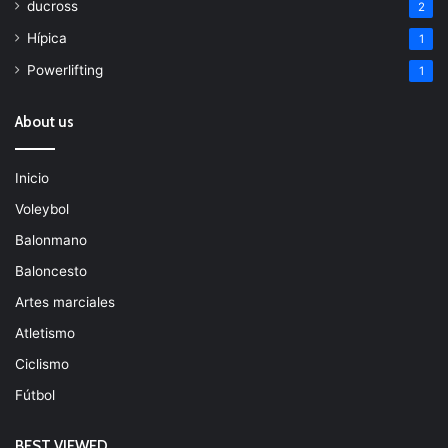
ducross
2
Hípica
1
Powerlifting
1
About us
Inicio
Voleybol
Balonmano
Baloncesto
Artes marciales
Atletismo
Ciclismo
Fútbol
BEST VIEWED