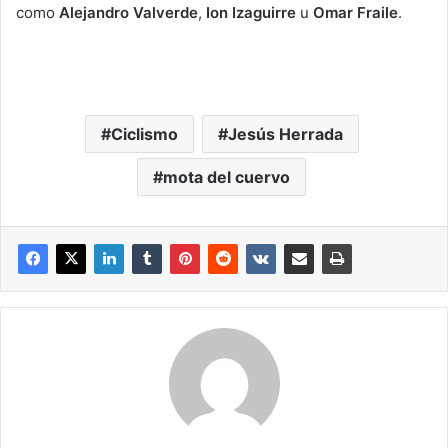
como
Alejandro Valverde
,
Ion Izaguirre
u
Omar Fraile
.
Ciclismo
Jesús Herrada
mota del cuervo