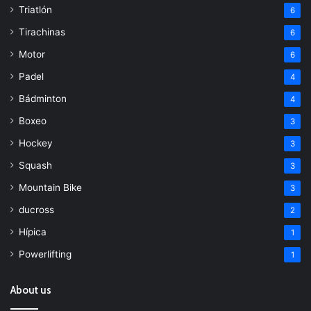
Triatlón
6
Tirachinas
6
Motor
6
Padel
4
Bádminton
4
Boxeo
3
Hockey
3
Squash
3
Mountain Bike
3
ducross
2
Hípica
1
Powerlifting
1
About us