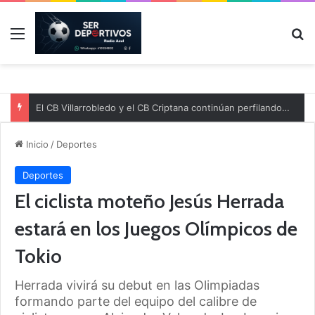
Menú
B
El CB Villarrobledo y el CB Criptana continúan perfilando sus plantillas
Inicio
/
Deportes
Deportes
El ciclista moteño Jesús Herrada
estará en los Juegos Olímpicos de
Tokio
Herrada vivirá su debut en las Olimpiadas
formando parte del equipo del calibre de