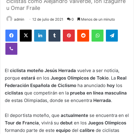
ciclistas como Alejandro Valverde, Ion Izaguirre
u Omar Fraile
admin
12 de julio de 2021
0
Menos de un minuto
Facebook
X
LinkedIn
Tumblr
Pinterest
Reddit
WhatsApp
Telegram
Viber
El
ciclista moteño Jesús Herrada
vuelve a ser noticia,
porque
estará
en los
Juegos Olímpicos de Tokio
. La
Real
Federación Española de Ciclismo
ha anunciado
hoy
los
ciclistas
que competirán en la
prueba en línea masculina
de estas Olimpiadas, donde se encuentra
Herrada
.
El deportista moteño, que
actualmente
se encuentra en el
Tour de Francia
, vivirá su
debut
en los
Juegos Olímpicos
formando parte de este
equipo
del
calibre
de ciclistas