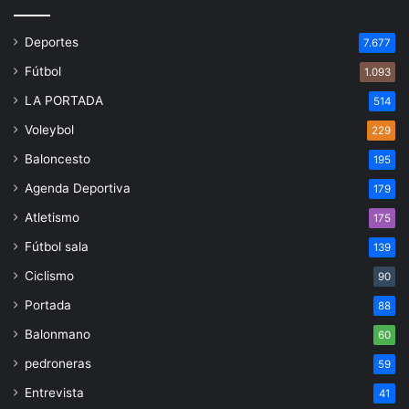
Deportes
7.677
Fútbol
1.093
LA PORTADA
514
Voleybol
229
Baloncesto
195
Agenda Deportiva
179
Atletismo
175
Fútbol sala
139
Ciclismo
90
Portada
88
Balonmano
60
pedroneras
59
Entrevista
41