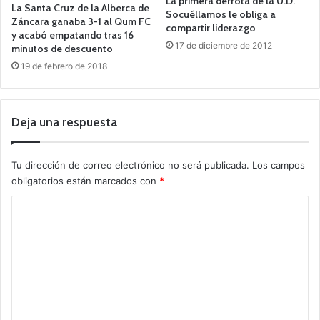
La primera derrota de la U.D.
La Santa Cruz de la Alberca de
Socuéllamos le obliga a
Záncara ganaba 3-1 al Qum FC
compartir liderazgo
y acabó empatando tras 16
17 de diciembre de 2012
minutos de descuento
19 de febrero de 2018
Deja una respuesta
Tu dirección de correo electrónico no será publicada.
Los campos
obligatorios están marcados con
*
C
o
m
e
n
t