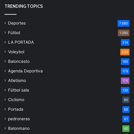
TRENDING TOPICS
Deportes
7.680
Fútbol
1.095
LA PORTADA
514
Voleybol
230
Baloncesto
195
Agenda Deportiva
179
Atletismo
175
Fútbol sala
139
Ciclismo
90
Portada
88
pedroneras
61
Balonmano
60