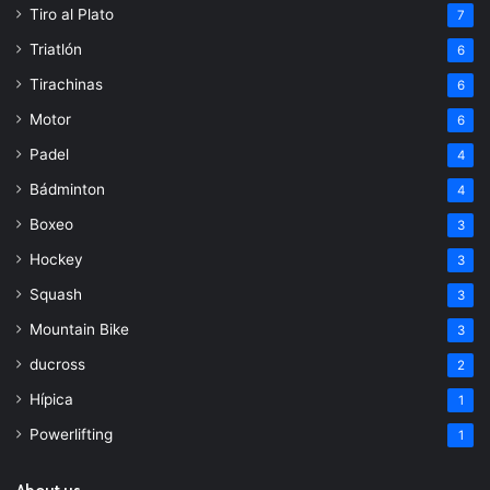
Tiro al Plato
7
Triatlón
6
Tirachinas
6
Motor
6
Padel
4
Bádminton
4
Boxeo
3
Hockey
3
Squash
3
Mountain Bike
3
ducross
2
Hípica
1
Powerlifting
1