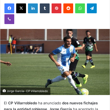
Facebook
X
LinkedIn
Tumblr
Pinterest
Reddit
WhatsApp
Telegram
Viber
Jorge García- CP Villarrobledo
El
CP Villarrobledo
ha anunciado
dos nuevos fichajes
para la entidad roblense
.
Jorge García
ha aceptado la