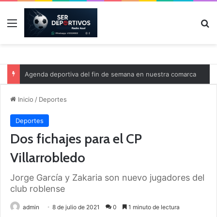
Menú
B
Agenda deportiva del fin de semana en nuestra comarca
Inicio
/
Deportes
Deportes
Dos fichajes para el CP
Villarrobledo
Jorge García y Zakaria son nuevo jugadores del
club roblense
admin
8 de julio de 2021
0
1 minuto de lectura