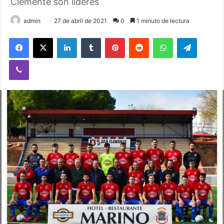
Clemente son líderes
admin
27 de abril de 2021
0
1 minuto de lectura
Facebook
X
LinkedIn
Tumblr
Pinterest
Reddit
WhatsApp
Telegram
Viber