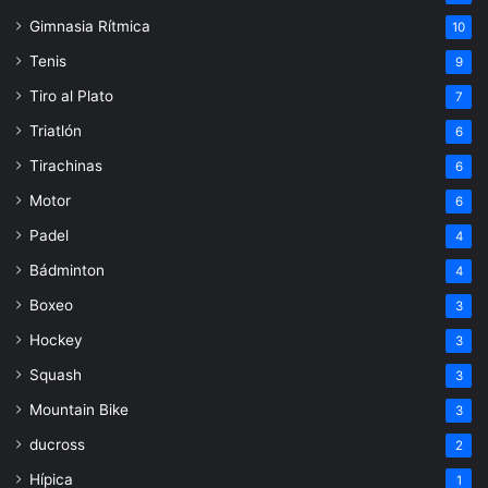
Gimnasia Rítmica
10
Tenis
9
Tiro al Plato
7
Triatlón
6
Tirachinas
6
Motor
6
Padel
4
Bádminton
4
Boxeo
3
Hockey
3
Squash
3
Mountain Bike
3
ducross
2
Hípica
1