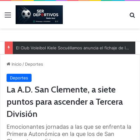
Menú
B
El Club Voleibol Kiele Socuéllamos anuncia el fichaje de la central norteamericana Morgan Thurlow para la temporada 2026/2027
Inicio
/
Deportes
Deportes
La A.D. San Clemente, a siete
puntos para ascender a Tercera
División
Emocionantes jornadas a las que se enfrenta la
Primera Autonómica en la que los de San