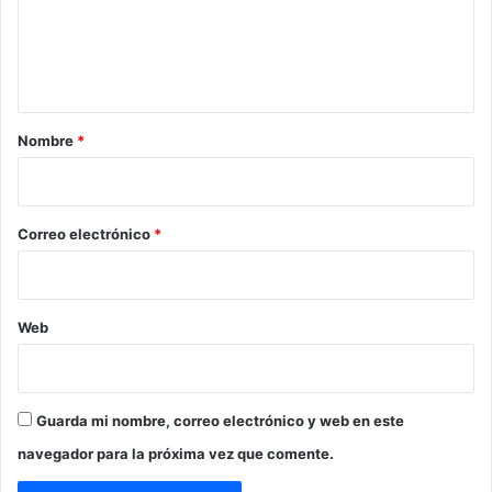
e
n
t
a
r
Nombre
*
i
o
*
Correo electrónico
*
Web
Guarda mi nombre, correo electrónico y web en este
navegador para la próxima vez que comente.