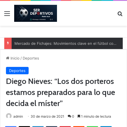
Menú
B
Mercado de Fichajes: Movimientos clave en el fútbol comarcal
Inicio
/
Deportes
Deportes
Diego Nieves: “Los dos porteros
estamos preparados para lo que
decida el míster”
admin
30 de marzo de 2021
0
1 minuto de lectura
Facebook
X
LinkedIn
Tumblr
Pinterest
Reddit
WhatsApp
Telegram