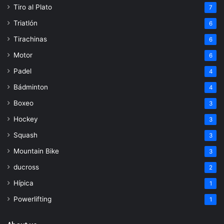
Tiro al Plato
7
Triatlón
6
Tirachinas
6
Motor
6
Padel
4
Bádminton
4
Boxeo
3
Hockey
3
Squash
3
Mountain Bike
3
ducross
2
Hípica
1
Powerlifting
1