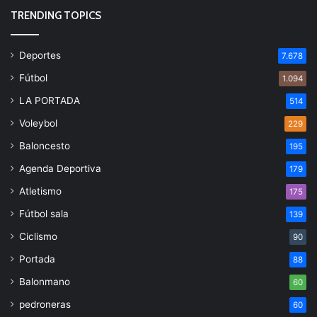
TRENDING TOPICS
Deportes
7.678
Fútbol
1.094
LA PORTADA
514
Voleybol
229
Baloncesto
195
Agenda Deportiva
179
Atletismo
175
Fútbol sala
139
Ciclismo
90
Portada
88
Balonmano
60
pedroneras
60