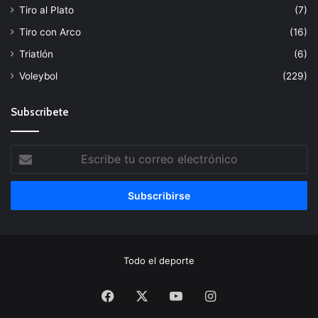
Tiro al Plato
(7)
Tiro con Arco
(16)
Triatlón
(6)
Voleybol
(229)
Subscribete
Escribe
tu
correo
electrónico
Todo el deporte
Facebook
X
YouTube
Instagram