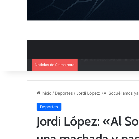
Noticias de última hora
Ya se conoce el calendario d
Inicio
/
Deportes
/
Jordi López: «Al Socuéllamos y
Deportes
Jordi López: «Al S
una machada y pas