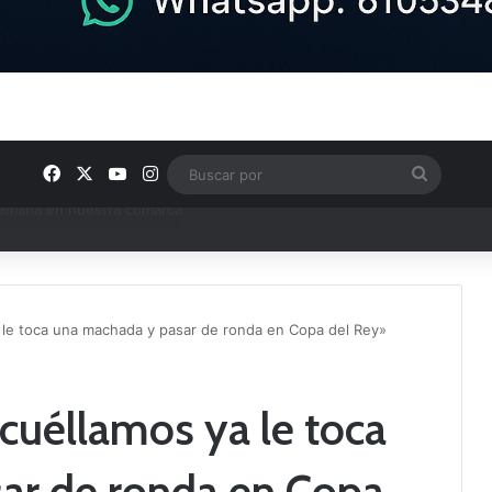
Facebook
X
YouTube
Instagram
Buscar
por
e Tercera RFEF
a le toca una machada y pasar de ronda en Copa del Rey»
ocuéllamos ya le toca
ar de ronda en Copa