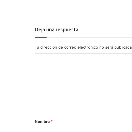
Deja una respuesta
Tu dirección de correo electrónico no será publicada
C
o
m
e
n
t
a
r
Nombre
*
i