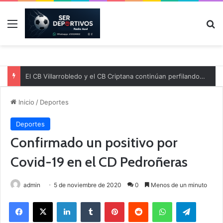
Menú
B
El CB Villarrobledo y el CB Criptana continúan perfilando sus plantillas
Inicio
/
Deportes
Deportes
Confirmado un positivo por
Covid-19 en el CD Pedroñeras
admin
5 de noviembre de 2020
0
Menos de un minuto
Facebook
X
LinkedIn
Tumblr
Pinterest
Reddit
WhatsApp
Telegram