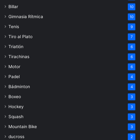
Billar
10
Gimnasia Rítmica
10
Tenis
9
Tiro al Plato
7
Triatlón
6
Tirachinas
6
Motor
6
Padel
4
Bádminton
4
Boxeo
3
Hockey
3
Squash
3
Mountain Bike
3
ducross
2