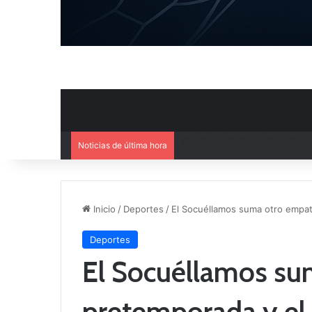
Noticias de última hora
Ya se conoce la composición d
Inicio
/
Deportes
/
El Socuéllamos suma otro empat
Deportes
El Socuéllamos su
pretemporada y el 