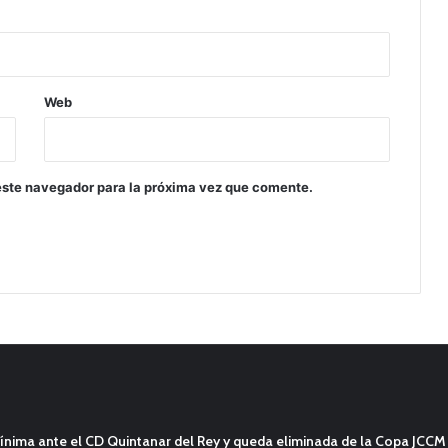
Web
este navegador para la próxima vez que comente.
ínima ante el CD Quintanar del Rey y queda eliminada de la Copa JCCM