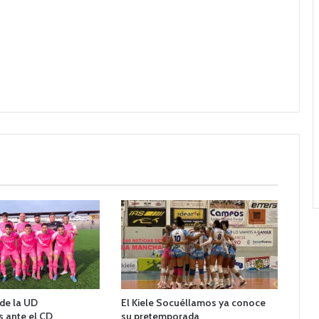
 de la UD
El Kiele Socuéllamos ya conoce
 ante el CD
su pretemporada