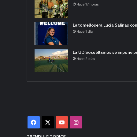
Hace 17 horas
La tomellosera Lucía Salinas con
Hace 1 día
La UD Socuéllamos se impone por 
Hace 2 días
Facebook
X
YouTube
Instagram
TRENDING TOPICS