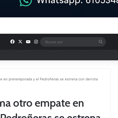
Facebook
X
YouTube
Instagram
Buscar
por
e los Grupos de Preferente y el calendario
e en pretemporada y el Pedroñeras se estrena con derrota
ma otro empate en
Pedroñeras se estrena