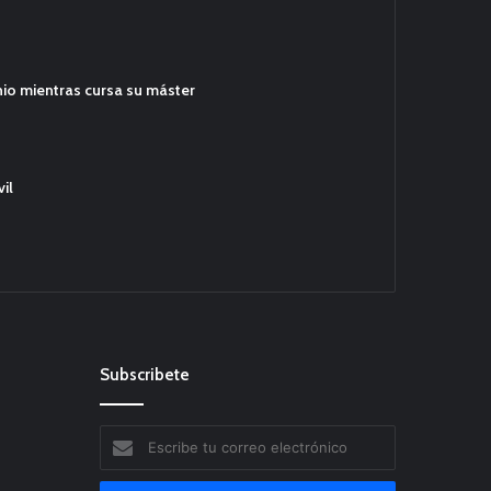
hio mientras cursa su máster
il
Subscribete
Escribe
tu
correo