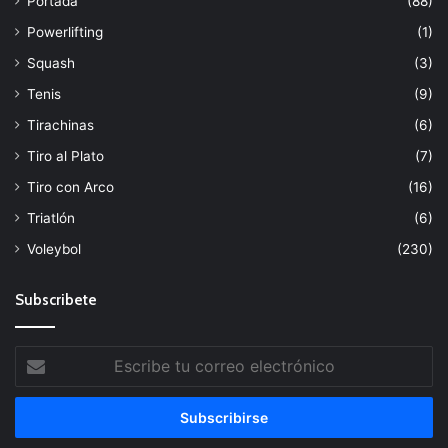
Portada
(88)
Powerlifting
(1)
Squash
(3)
Tenis
(9)
Tirachinas
(6)
Tiro al Plato
(7)
Tiro con Arco
(16)
Triatlón
(6)
Voleybol
(230)
Subscribete
Escribe
tu
correo
electrónico