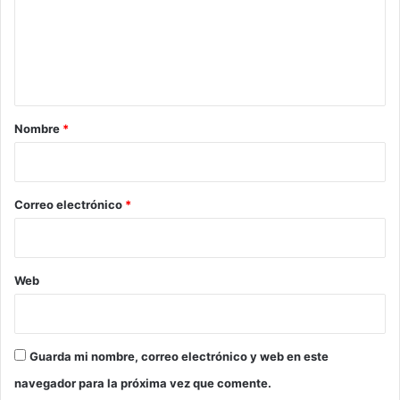
e
n
t
a
r
Nombre
*
i
o
*
Correo electrónico
*
Web
Guarda mi nombre, correo electrónico y web en este
navegador para la próxima vez que comente.