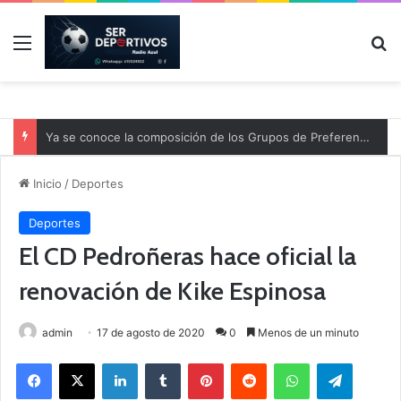
Menú
B
Ya se conoce la composición de los Grupos de Preferente y el calendario
Inicio
/
Deportes
Deportes
El CD Pedroñeras hace oficial la
renovación de Kike Espinosa
admin
17 de agosto de 2020
0
Menos de un minuto
Facebook
X
LinkedIn
Tumblr
Pinterest
Reddit
WhatsApp
Telegram