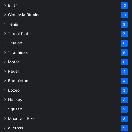
Billar
10
Gimnasia Rítmica
10
Tenis
9
Tiro al Plato
7
Triatlón
6
Tirachinas
6
Motor
6
Padel
4
Bádminton
4
Boxeo
3
Hockey
3
Squash
3
Mountain Bike
3
ducross
2