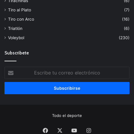
Tirachinas
(6)
Tiro al Plato
(7)
Tiro con Arco
(16)
Triatlón
(6)
Voleybol
(230)
Subscribete
Escribe
tu
correo
electrónico
Todo el deporte
Facebook
X
YouTube
Instagram