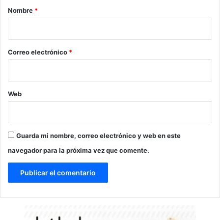
r
Nombre
*
i
o
*
Correo electrónico
*
Web
Guarda mi nombre, correo electrónico y web en este
navegador para la próxima vez que comente.