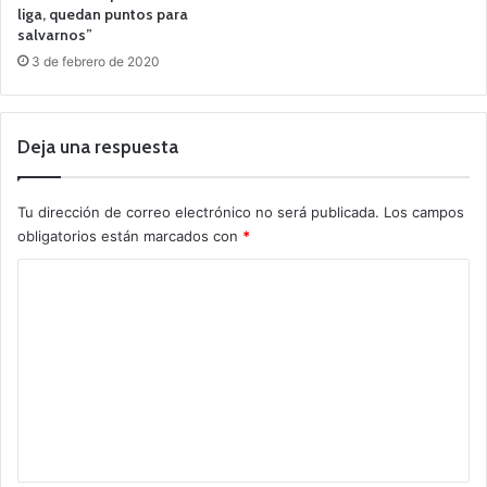
liga, quedan puntos para
salvarnos”
3 de febrero de 2020
Deja una respuesta
Tu dirección de correo electrónico no será publicada.
Los campos
obligatorios están marcados con
*
C
o
m
e
n
t
a