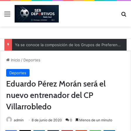
Menú
B
Ya se conoce la composición de los Grupos de Preferente y el calendario
Inicio
/
Deportes
Deportes
Eduardo Pérez Morán será el
nuevo entrenador del CP
Villarrobledo
admin
8 de junio de 2020
0
Menos de un minuto
Facebook
X
LinkedIn
Tumblr
Pinterest
Reddit
WhatsApp
Telegram