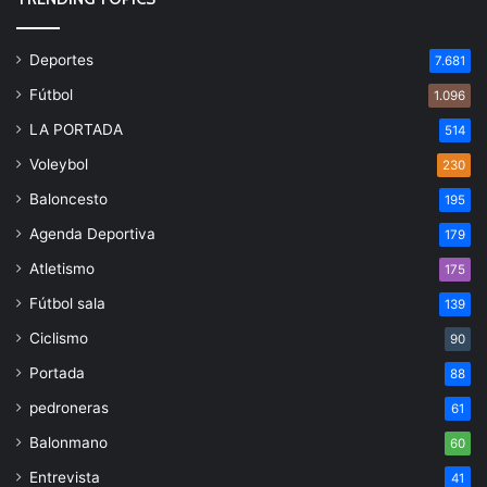
Deportes
7.681
Fútbol
1.096
LA PORTADA
514
Voleybol
230
Baloncesto
195
Agenda Deportiva
179
Atletismo
175
Fútbol sala
139
Ciclismo
90
Portada
88
pedroneras
61
Balonmano
60
Entrevista
41