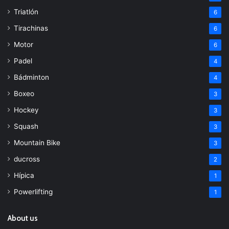
Triatlón
6
Tirachinas
6
Motor
6
Padel
4
Bádminton
4
Boxeo
3
Hockey
3
Squash
3
Mountain Bike
3
ducross
2
Hípica
1
Powerlifting
1
About us