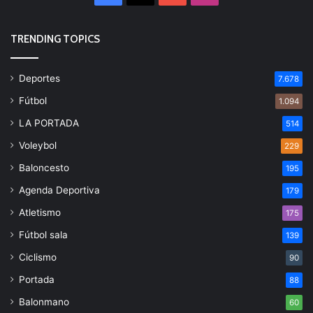
TRENDING TOPICS
Deportes
7.678
Fútbol
1.094
LA PORTADA
514
Voleybol
229
Baloncesto
195
Agenda Deportiva
179
Atletismo
175
Fútbol sala
139
Ciclismo
90
Portada
88
Balonmano
60