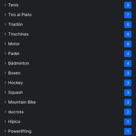
Tenis
9
Tiro al Plato
7
Triatlón
6
Tirachinas
6
Motor
6
Padel
4
Bádminton
4
Boxeo
3
Hockey
3
Squash
3
Mountain Bike
3
ducross
2
Hípica
1
Powerlifting
1