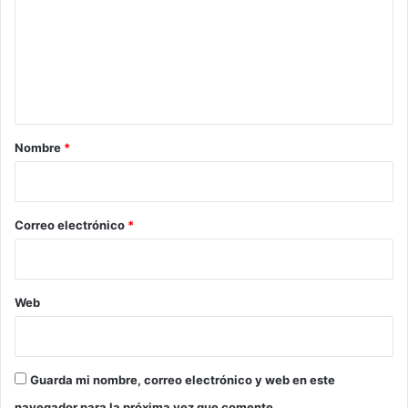
m
e
n
t
a
r
Nombre
*
i
o
*
Correo electrónico
*
Web
Guarda mi nombre, correo electrónico y web en este
navegador para la próxima vez que comente.