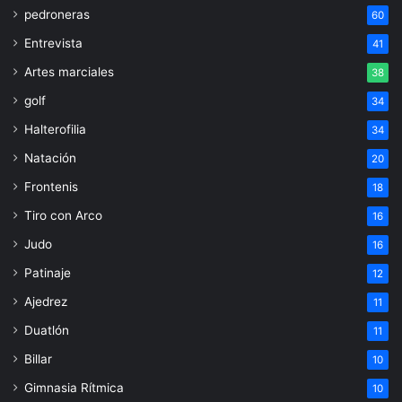
pedroneras
60
Entrevista
41
Artes marciales
38
golf
34
Halterofilia
34
Natación
20
Frontenis
18
Tiro con Arco
16
Judo
16
Patinaje
12
Ajedrez
11
Duatlón
11
Billar
10
Gimnasia Rítmica
10