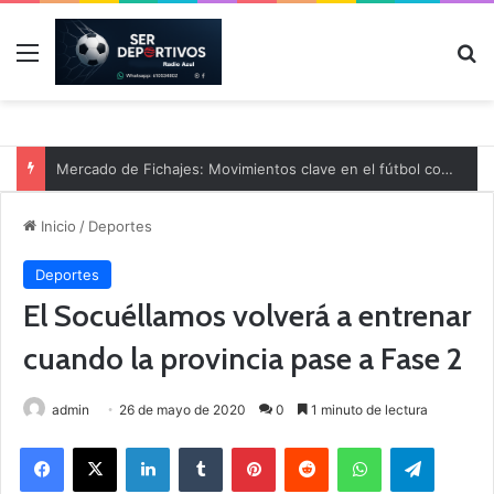
Menú
B
Mercado de Fichajes: Movimientos clave en el fútbol comarcal
Inicio
/
Deportes
Deportes
El Socuéllamos volverá a entrenar
cuando la provincia pase a Fase 2
admin
26 de mayo de 2020
0
1 minuto de lectura
Facebook
X
LinkedIn
Tumblr
Pinterest
Reddit
WhatsApp
Telegram