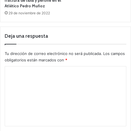
fractura de tibia y peroné en el
Atlético Pedro Muñoz
29 de noviembre de 2022
Deja una respuesta
Tu dirección de correo electrónico no será publicada.
Los campos
obligatorios están marcados con
*
C
o
m
e
n
t
a