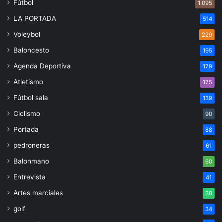
Fútbol
1.095
LA PORTADA
514
Voleybol
229
Baloncesto
195
Agenda Deportiva
179
Atletismo
175
Fútbol sala
139
Ciclismo
90
Portada
88
pedroneras
61
Balonmano
60
Entrevista
41
Artes marciales
38
golf
34