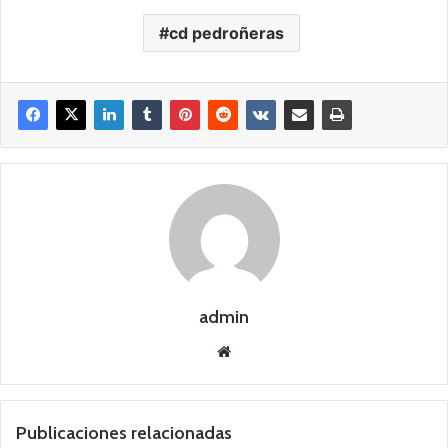
cd pedroñeras
admin
Siti
o
we
b
Publicaciones relacionadas