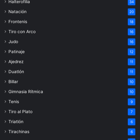
Halterofilia
34
Natación
20
Frontenis
18
Tiro con Arco
16
Judo
16
Patinaje
12
Ajedrez
11
Duatlón
11
Billar
10
Gimnasia Rítmica
10
Tenis
9
Tiro al Plato
7
Triatlón
6
Tirachinas
6