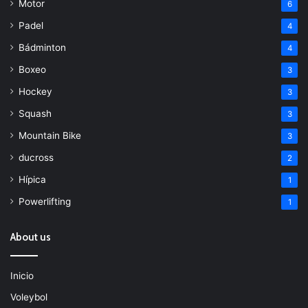
Motor
6
Padel
4
Bádminton
4
Boxeo
3
Hockey
3
Squash
3
Mountain Bike
3
ducross
2
Hípica
1
Powerlifting
1
About us
Inicio
Voleybol