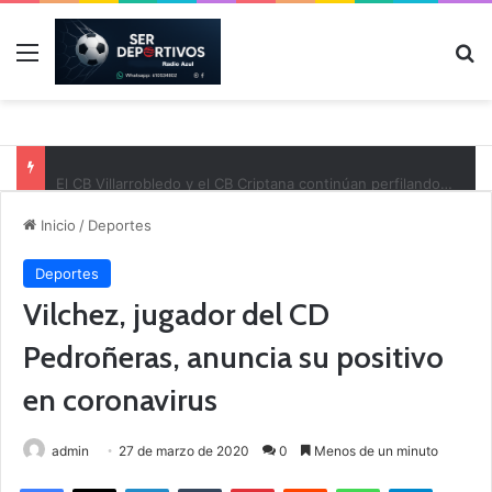
Menú
B
El CB Villarrobledo y el CB Criptana continúan perfilando sus plantillas
Inicio
/
Deportes
Deportes
Vilchez, jugador del CD
Pedroñeras, anuncia su positivo
en coronavirus
admin
27 de marzo de 2020
0
Menos de un minuto
Facebook
X
LinkedIn
Tumblr
Pinterest
Reddit
WhatsApp
Telegram