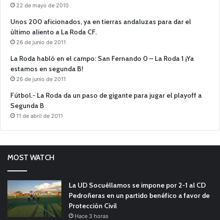
22 de mayo de 2010
Unos 200 aficionados, ya en tierras andaluzas para dar el
último aliento a La Roda CF.
26 de junio de 2011
La Roda habló en el campo: San Fernando 0 – La Roda 1 ¡Ya
estamos en segunda B!
26 de junio de 2011
Fútbol.- La Roda da un paso de gigante para jugar el playoff a
Segunda B
11 de abril de 2011
MOST WATCH
La UD Socuéllamos se impone por 2-1 al CD
Pedroñeras en un partido benéfico a favor de
Protección Civil
Hace 3 horas