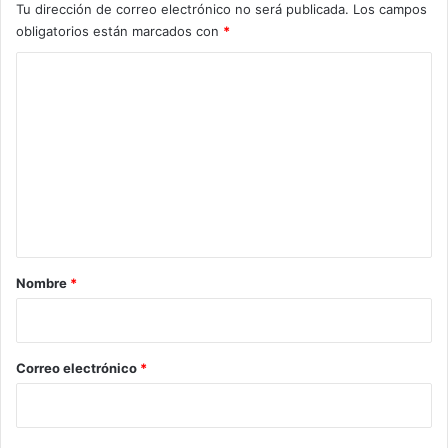
Tu dirección de correo electrónico no será publicada.
Los campos
obligatorios están marcados con
*
C
o
m
e
n
t
a
r
Nombre
*
i
o
*
Correo electrónico
*