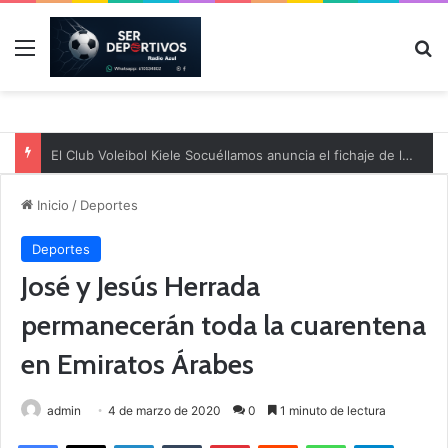
Menú
B
El Club Voleibol Kiele Socuéllamos anuncia el fichaje de la central norteamericana Morgan Thurlow para la temporada 2026/2027
Inicio
/
Deportes
Deportes
José y Jesús Herrada
permanecerán toda la cuarentena
en Emiratos Árabes
admin
4 de marzo de 2020
0
1 minuto de lectura
Facebook
X
LinkedIn
Tumblr
Pinterest
Reddit
WhatsApp
Telegram