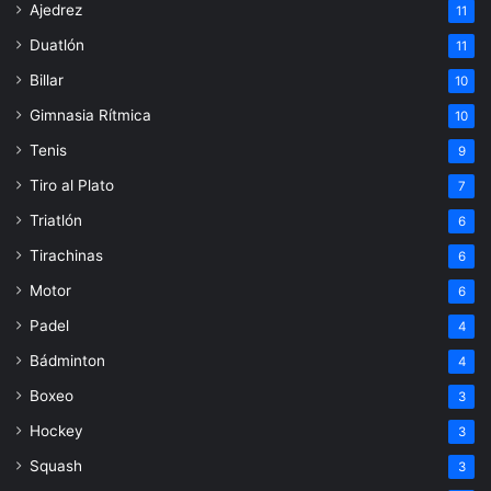
Ajedrez
11
Duatlón
11
Billar
10
Gimnasia Rítmica
10
Tenis
9
Tiro al Plato
7
Triatlón
6
Tirachinas
6
Motor
6
Padel
4
Bádminton
4
Boxeo
3
Hockey
3
Squash
3