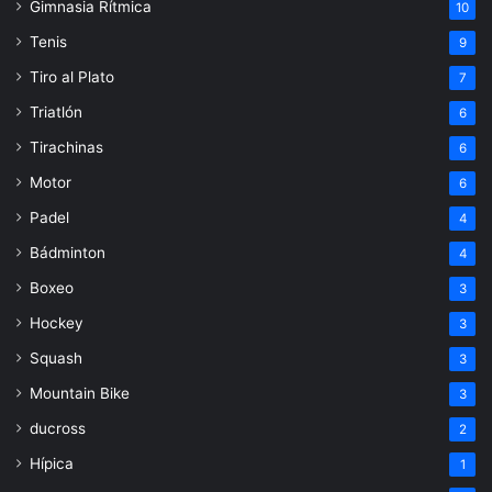
Gimnasia Rítmica
10
Tenis
9
Tiro al Plato
7
Triatlón
6
Tirachinas
6
Motor
6
Padel
4
Bádminton
4
Boxeo
3
Hockey
3
Squash
3
Mountain Bike
3
ducross
2
Hípica
1