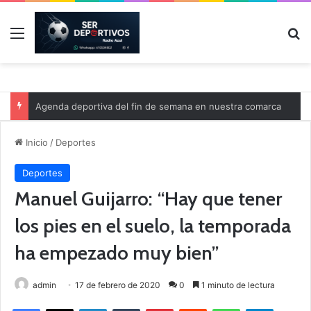
Menú
B
Agenda deportiva del fin de semana en nuestra comarca
Inicio
/
Deportes
Deportes
Manuel Guijarro: “Hay que tener
los pies en el suelo, la temporada
ha empezado muy bien”
admin
17 de febrero de 2020
0
1 minuto de lectura
Facebook
X
LinkedIn
Tumblr
Pinterest
Reddit
WhatsApp
Telegram