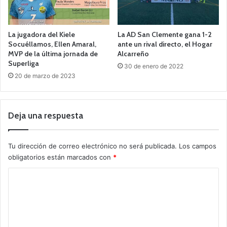
La jugadora del Kiele
La AD San Clemente gana 1-2
Socuéllamos, Ellen Amaral,
ante un rival directo, el Hogar
MVP de la última jornada de
Alcarreño
Superliga
30 de enero de 2022
20 de marzo de 2023
Deja una respuesta
Tu dirección de correo electrónico no será publicada.
Los campos
obligatorios están marcados con
*
C
o
m
e