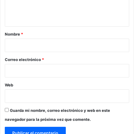
n
t
a
r
Nombre
*
i
o
*
Correo electrónico
*
Web
Guarda mi nombre, correo electrónico y web en este
navegador para la próxima vez que comente.