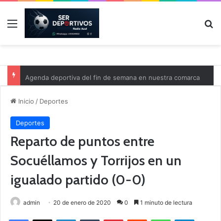
Menú
B
Agenda deportiva del fin de semana en nuestra comarca
Inicio
/
Deportes
Deportes
Reparto de puntos entre
Socuéllamos y Torrijos en un
igualado partido (0-0)
admin
20 de enero de 2020
0
1 minuto de lectura
Facebook
X
LinkedIn
Tumblr
Pinterest
Reddit
WhatsApp
Telegram