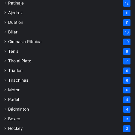
Patinaje
12
Ajedrez
11
Duatlón
11
Billar
10
Gimnasia Rítmica
10
Tenis
9
Tiro al Plato
7
Triatlón
6
Tirachinas
6
Motor
6
Padel
4
Bádminton
4
Boxeo
3
Hockey
3