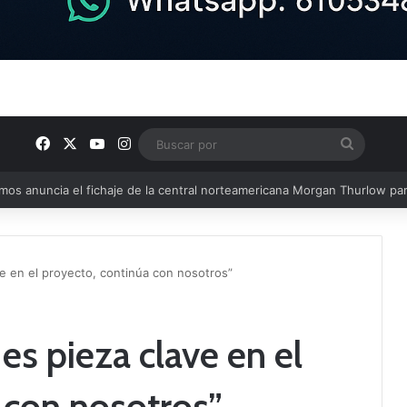
Facebook
X
YouTube
Instagram
Buscar
por
u plantilla con talento de la comarca
ve en el proyecto, continúa con nosotros”
 es pieza clave en el
 con nosotros”