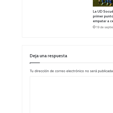
La UD Socué
primer punto
empatar a ce
19 de septi
Deja una respuesta
Tu dirección de correo electrónico no será publicada
C
o
m
e
n