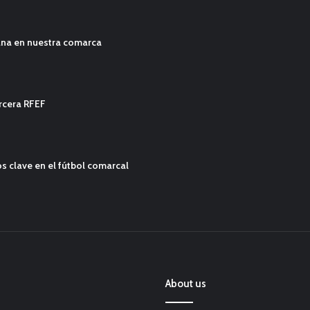
ana en nuestra comarca
ercera RFEF
s clave en el fútbol comarcal
About us