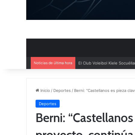
Noticias de última hora
El Cuenca Deportiva refuerza s
Inicio
/
Deportes
/
Berni: “Castellanos es pieza cla
Deportes
Berni: “Castellanos
proyecto, continúa