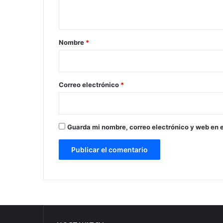
t
a
r
Nombre
*
i
o
*
Correo electrónico
*
Guarda mi nombre, correo electrónico y web en 