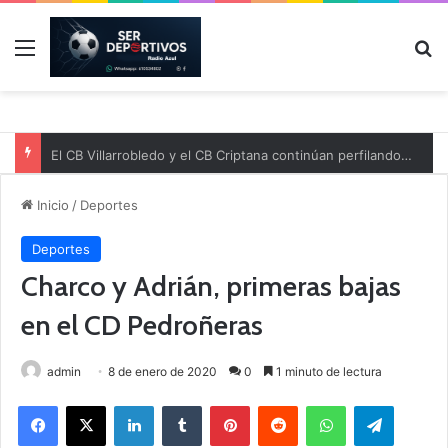
Menú
B
El CB Villarrobledo y el CB Criptana continúan perfilando sus plantillas
Inicio
/
Deportes
Deportes
Charco y Adrián, primeras bajas
en el CD Pedroñeras
admin
8 de enero de 2020
0
1 minuto de lectura
Facebook
X
LinkedIn
Tumblr
Pinterest
Reddit
WhatsApp
Telegram