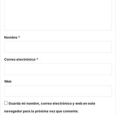
e
n
t
a
r
Nombre
*
i
o
*
Correo electrónico
*
Web
Guarda mi nombre, correo electrónico y web en este
navegador para la próxima vez que comente.