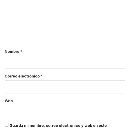
m
e
n
t
a
r
Nombre
*
i
o
*
Correo electrónico
*
Web
Guarda mi nombre, correo electrónico y web en este