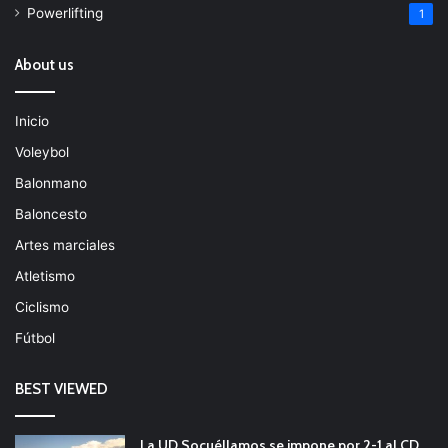
Powerlifting
1
About us
Inicio
Voleybol
Balonmano
Baloncesto
Artes marciales
Atletismo
Ciclismo
Fútbol
BEST VIEWED
La UD Socuéllamos se impone por 2-1 al CD