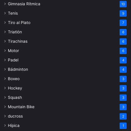
Gimnasia Rítmica
10
Tenis
9
Tiro al Plato
7
Triatlón
6
Tirachinas
6
Motor
6
Padel
4
Bádminton
4
Boxeo
3
Hockey
3
Squash
3
Mountain Bike
3
ducross
2
Hípica
1