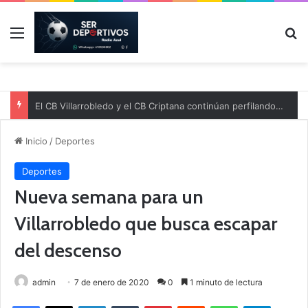
Menú
B
El CB Villarrobledo y el CB Criptana continúan perfilando sus plantillas
Inicio
/
Deportes
Deportes
Nueva semana para un
Villarrobledo que busca escapar
del descenso
admin
7 de enero de 2020
0
1 minuto de lectura
Facebook
X
LinkedIn
Tumblr
Pinterest
Reddit
WhatsApp
Telegram