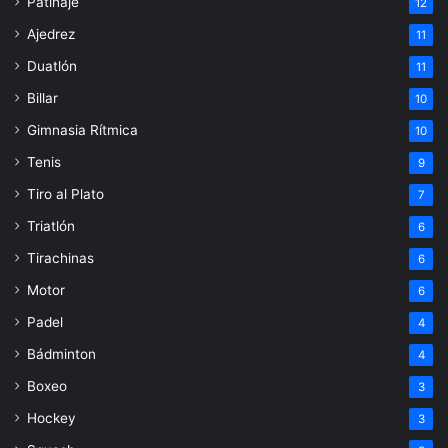
Patinaje
12
Ajedrez
11
Duatlón
11
Billar
10
Gimnasia Rítmica
10
Tenis
9
Tiro al Plato
7
Triatlón
6
Tirachinas
6
Motor
6
Padel
4
Bádminton
4
Boxeo
3
Hockey
3