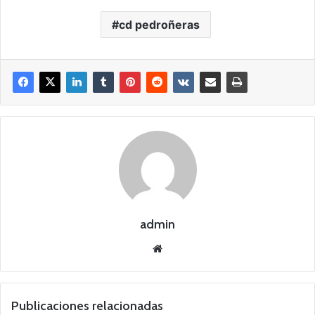
cd pedroñeras
admin
Siti
o
we
b
Publicaciones relacionadas