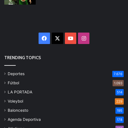
Facebook
X
YouTube
Instagram
TRENDING TOPICS
Deportes
7.676
Fútbol
1.093
LA PORTADA
514
Voleybol
229
Baloncesto
195
Agenda Deportiva
178