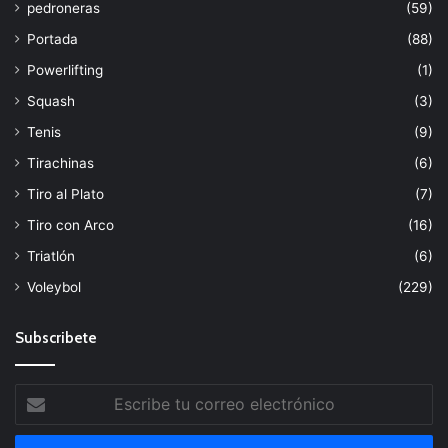
pedroneras
(59)
Portada
(88)
Powerlifting
(1)
Squash
(3)
Tenis
(9)
Tirachinas
(6)
Tiro al Plato
(7)
Tiro con Arco
(16)
Triatlón
(6)
Voleybol
(229)
Subscribete
Escribe
tu
correo