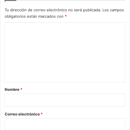
Tu dirección de correo electrónico no será publicada.
Los campos
obligatorios están marcados con
*
C
o
m
e
n
t
a
r
Nombre
*
i
o
*
Correo electrónico
*