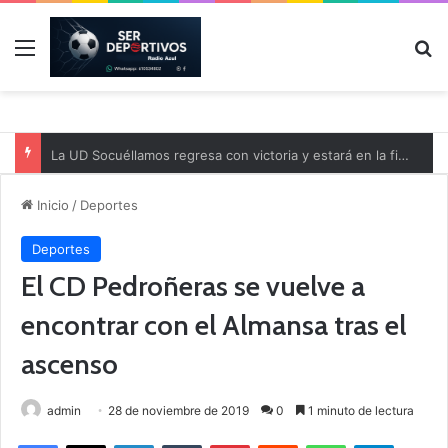
Menú
B
La UD Socuéllamos regresa con victoria y estará en la final de la Copa Diputación
Inicio
/
Deportes
Deportes
El CD Pedroñeras se vuelve a
encontrar con el Almansa tras el
ascenso
admin
28 de noviembre de 2019
0
1 minuto de lectura
Facebook
X
LinkedIn
Tumblr
Pinterest
Reddit
WhatsApp
Telegram