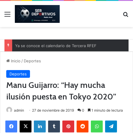
Menú
B
Ya se conoce el calendario de Tercera RFEF
Inicio
/
Deportes
Deportes
Manu Guijarro: “Hay mucha
ilusión puesta en Tokyo 2020”
admin
27 de noviembre de 2019
0
1 minuto de lectura
Facebook
X
LinkedIn
Tumblr
Pinterest
Reddit
WhatsApp
Telegram