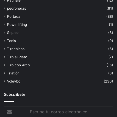
Patinaje
(12)
pedroneras
(61)
Portada
(88)
Powerlifting
(1)
Squash
(3)
Tenis
(9)
Tirachinas
(6)
Tiro al Plato
(7)
Tiro con Arco
(16)
Triatlón
(6)
Voleybol
(230)
Subscribete
Escribe
tu