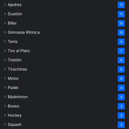
Ajedrez
11
Duatlón
11
Billar
10
Gimnasia Rítmica
10
Tenis
9
Tiro al Plato
7
Triatlón
6
Tirachinas
6
Motor
6
Padel
4
Bádminton
4
Boxeo
3
Hockey
3
Squash
3