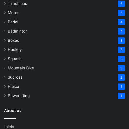
Tirachinas
6
Motor
6
Padel
4
Bádminton
4
Boxeo
3
Hockey
3
Squash
3
Mountain Bike
3
ducross
2
Hípica
1
Powerlifting
1
About us
Inicio