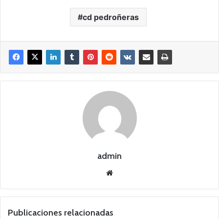
cd pedroñeras
admin
Siti
o
we
b
Publicaciones relacionadas