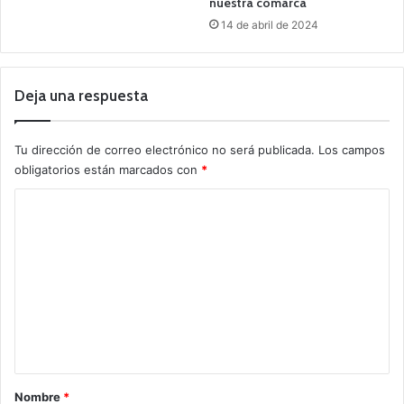
nuestra comarca
14 de abril de 2024
Deja una respuesta
Tu dirección de correo electrónico no será publicada.
Los campos
obligatorios están marcados con
*
C
o
m
e
n
t
a
r
Nombre
*