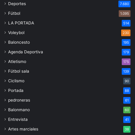
Deportes
7.680
Fútbol
1.095
LA PORTADA
514
Voleybol
230
Baloncesto
195
Agenda Deportiva
179
Atletismo
175
Fútbol sala
139
Ciclismo
90
Portada
88
pedroneras
61
Balonmano
60
Entrevista
41
Artes marciales
38