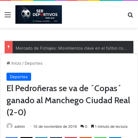
Menú
B
Mercado de Fichajes: Movimientos clave en el fútbol comarcal
Inicio
/
Deportes
Deportes
El Pedroñeras se va de ´Copas´
ganado al Manchego Ciudad Real
(2-0)
admin
10 de noviembre de 2019
0
1 minuto de lectura
Facebook
X
LinkedIn
Tumblr
Pinterest
Reddit
WhatsApp
Telegram