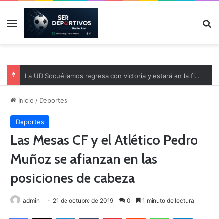
Menú
B
La UD Socuéllamos regresa con victoria y estará en la final de la Copa Diputación
Inicio
/
Deportes
Deportes
Las Mesas CF y el Atlético Pedro
Muñoz se afianzan en las
posiciones de cabeza
admin
21 de octubre de 2019
0
1 minuto de lectura
Facebook
X
LinkedIn
Tumblr
Pinterest
Reddit
WhatsApp
Telegram