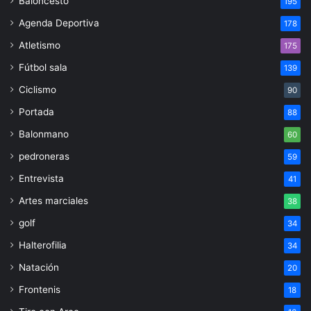
Baloncesto
195
Agenda Deportiva
178
Atletismo
175
Fútbol sala
139
Ciclismo
90
Portada
88
Balonmano
60
pedroneras
59
Entrevista
41
Artes marciales
38
golf
34
Halterofilia
34
Natación
20
Frontenis
18