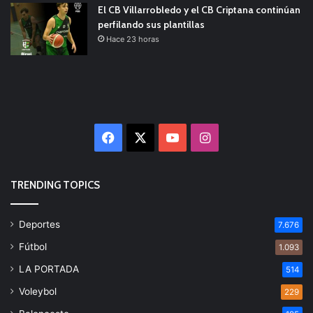
El CB Villarrobledo y el CB Criptana continúan
perfilando sus plantillas
Hace 23 horas
Facebook
X
YouTube
Instagram
TRENDING TOPICS
Deportes
7.676
Fútbol
1.093
LA PORTADA
514
Voleybol
229