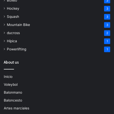
Boxeo
3
Hockey
3
Squash
3
Mountain Bike
3
ducross
2
Hípica
1
Powerlifting
1
About us
Inicio
Voleybol
Balonmano
Baloncesto
Artes marciales