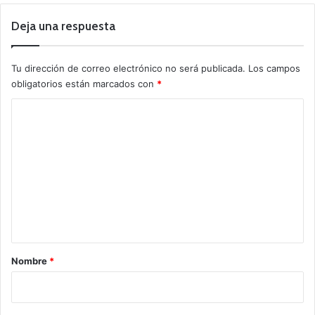
Deja una respuesta
Tu dirección de correo electrónico no será publicada.
Los campos
obligatorios están marcados con
*
C
o
m
e
n
t
a
r
Nombre
*
i
o