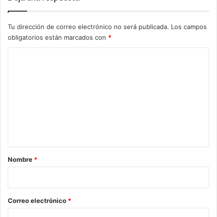
Tu dirección de correo electrónico no será publicada.
Los campos
obligatorios están marcados con
*
C
o
m
e
n
t
a
r
Nombre
*
i
o
*
Correo electrónico
*