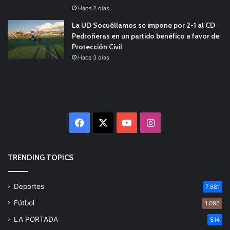
Hace 2 días
La UD Socuéllamos se impone por 2-1 al CD
Pedroñeras en un partido benéfico a favor de
Protección Civil
Hace 3 días
Facebook
X
YouTube
Instagram
TRENDING TOPICS
Deportes
7.681
Fútbol
1.096
LA PORTADA
514