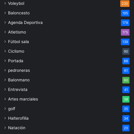
Voleybol
230
Baloncesto
195
Agenda Deportiva
179
Atletismo
175
Fútbol sala
139
Ciclismo
90
Portada
88
pedroneras
61
Balonmano
60
Entrevista
41
Artes marciales
38
golf
35
Halterofilia
34
Natación
20