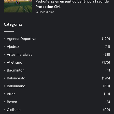
Pedroñeras en un partido benéfico a favor de
Protección Civil
Hace 3 días
Categorías
Agenda Deportiva
(179)
Ajedrez
(11)
Artes marciales
(38)
Atletismo
(175)
Bádminton
(4)
Baloncesto
(195)
Balonmano
(60)
Billar
(10)
Boxeo
(3)
Ciclismo
(90)