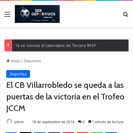
Menú
B
Ya se conoce el calendario de Tercera RFEF
Inicio
/
Deportes
Deportes
El CB Villarrobledo se queda a las
puertas de la victoria en el Trofeo
JCCM
admin
16 de septiembre de 2019
0
1 minuto de lectura
Facebook
X
LinkedIn
Tumblr
Pinterest
Reddit
WhatsApp
Telegram