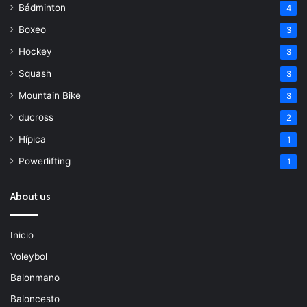
Bádminton
4
Boxeo
3
Hockey
3
Squash
3
Mountain Bike
3
ducross
2
Hípica
1
Powerlifting
1
About us
Inicio
Voleybol
Balonmano
Baloncesto