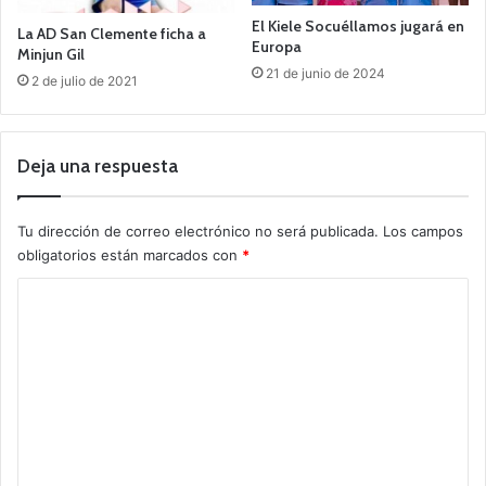
El Kiele Socuéllamos jugará en
La AD San Clemente ficha a
Europa
Minjun Gil
21 de junio de 2024
2 de julio de 2021
Deja una respuesta
Tu dirección de correo electrónico no será publicada.
Los campos
obligatorios están marcados con
*
C
o
m
e
n
t