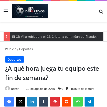
Menú
B
El CB Villarrobledo y el CB Criptana continúan perfilando sus plantillas
Inicio
/
Deportes
Deportes
¿A qué hora juega tu equipo este
fin de semana?
admin
30 de agosto de 2019
0
1 minuto de lectura
Facebook
X
LinkedIn
Tumblr
Pinterest
Reddit
WhatsApp
Telegram