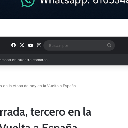
Facebook
X
YouTube
Instagram
Buscar
por
e Tercera RFEF
o en la etapa de hoy en la Vuelta a España
rada, tercero en la
 Vuelta a España