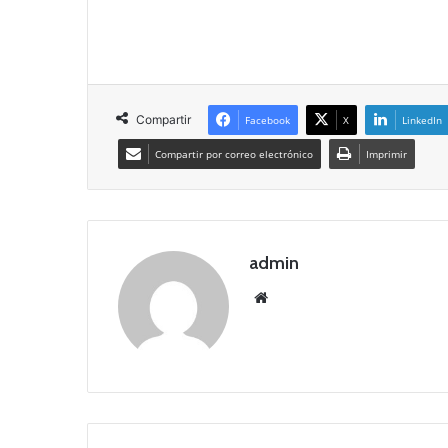
Compartir
Facebook
X
LinkedIn
Compartir por correo electrónico
Imprimir
admin
Siti
o
we
b