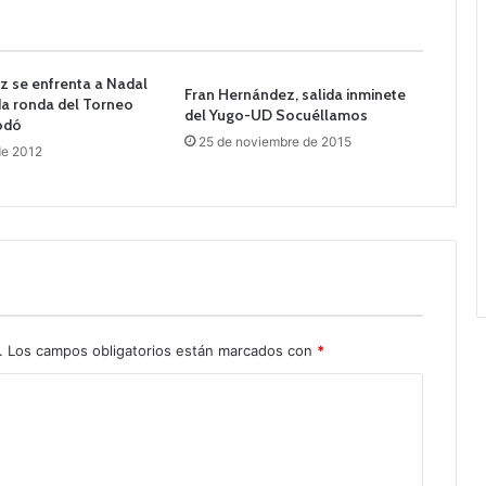
z se enfrenta a Nadal
Fran Hernández, salida inminete
da ronda del Torneo
del Yugo-UD Socuéllamos
odó
25 de noviembre de 2015
de 2012
.
Los campos obligatorios están marcados con
*