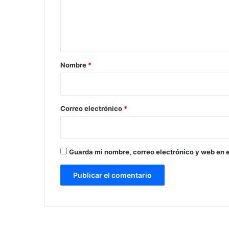
e
n
t
a
r
Nombre
*
i
o
*
Correo electrónico
*
Guarda mi nombre, correo electrónico y web en 