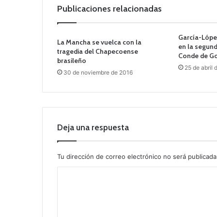
Publicaciones relacionadas
García-Lópe
La Mancha se vuelca con la
en la segun
tragedia del Chapecoense
Conde de G
brasileño
25 de abril 
30 de noviembre de 2016
Deja una respuesta
Tu dirección de correo electrónico no será publicada
C
o
m