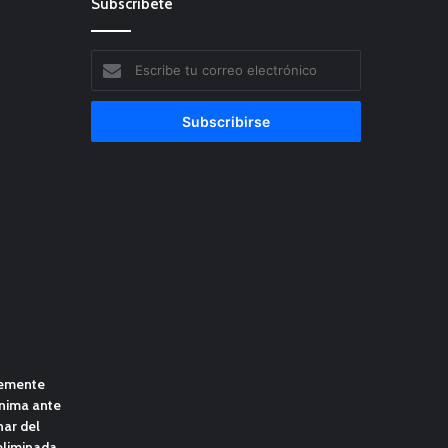
Subscribete
Escribe
tu
correo
electrónico
lemente
ínima ante
nar del
eliminada