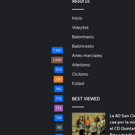
About us
Inicio
Voleybol
Balonmano
Baloncesto
7.681
Artes marciales
1.096
Atletismo
514
Ciclismo
230
Fútbol
195
BEST VIEWED
179
175
La AD San C
139
cae por la m
90
el CD Quinta
Rey y queda 