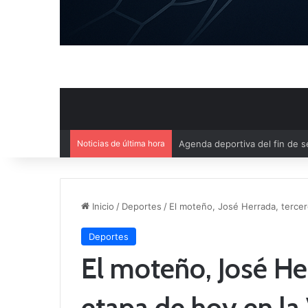
Noticias de última hora
Ya se conoce el calendario d
Inicio
/
Deportes
/
El moteño, José Herrada, tercer
Deportes
El moteño, José Her
etapa de hoy en la