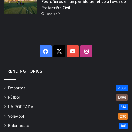
Pedroñeras en un partido benéfico a favor de
Protección Civil
Hace 1 día
Facebook
X
YouTube
Instagram
TRENDING TOPICS
Deportes
7.681
Fútbol
1.096
LA PORTADA
514
Voleybol
230
Baloncesto
195