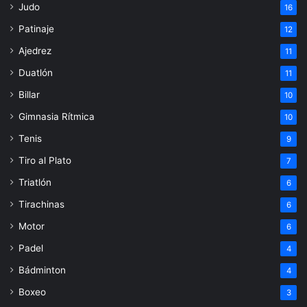
Judo
16
Patinaje
12
Ajedrez
11
Duatlón
11
Billar
10
Gimnasia Rítmica
10
Tenis
9
Tiro al Plato
7
Triatlón
6
Tirachinas
6
Motor
6
Padel
4
Bádminton
4
Boxeo
3