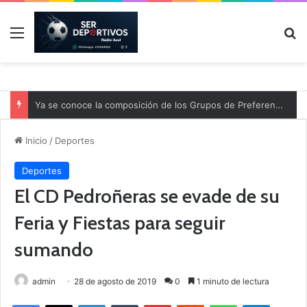
Menú
B
Ya se conoce la composición de los Grupos de Preferente y el calendario
Inicio
/
Deportes
Deportes
El CD Pedroñeras se evade de su
Feria y Fiestas para seguir
sumando
admin
28 de agosto de 2019
0
1 minuto de lectura
Facebook
X
LinkedIn
Tumblr
Pinterest
Reddit
WhatsApp
Telegram