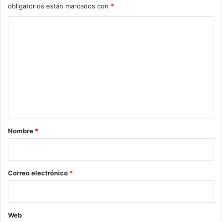
obligatorios están marcados con
*
C
o
m
e
n
t
a
r
Nombre
*
i
o
*
Correo electrónico
*
Web