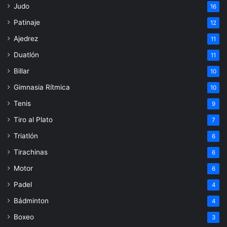
Judo
16
Patinaje
12
Ajedrez
11
Duatlón
11
Billar
10
Gimnasia Rítmica
10
Tenis
9
Tiro al Plato
7
Triatlón
6
Tirachinas
6
Motor
6
Padel
4
Bádminton
4
Boxeo
3