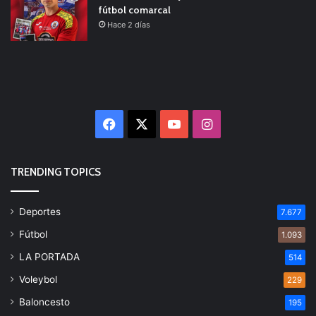
fútbol comarcal
Hace 2 días
Facebook
X
YouTube
Instagram
TRENDING TOPICS
Deportes
7.677
Fútbol
1.093
LA PORTADA
514
Voleybol
229
Baloncesto
195