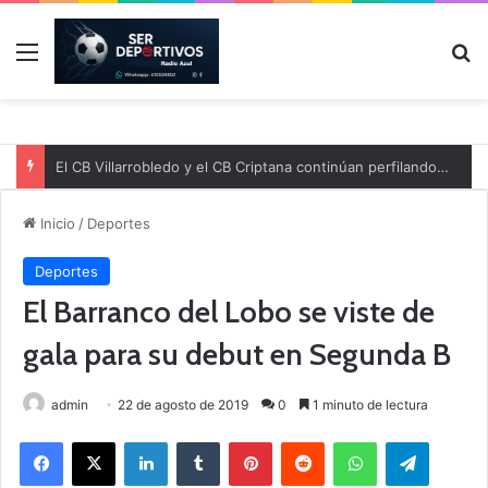
Menú
B
El CB Villarrobledo y el CB Criptana continúan perfilando sus plantillas
Inicio
/
Deportes
Deportes
El Barranco del Lobo se viste de
gala para su debut en Segunda B
admin
22 de agosto de 2019
0
1 minuto de lectura
Facebook
X
LinkedIn
Tumblr
Pinterest
Reddit
WhatsApp
Telegram