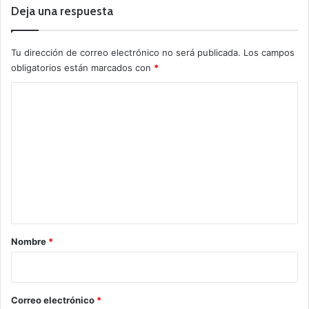
Deja una respuesta
Tu dirección de correo electrónico no será publicada.
Los campos
obligatorios están marcados con
*
C
o
m
e
n
t
a
r
Nombre
*
i
o
*
Correo electrónico
*