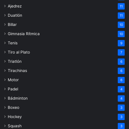
Ajedrez
11
Duatlón
11
Billar
10
Gimnasia Rítmica
10
Tenis
9
Tiro al Plato
7
Triatlón
6
Tirachinas
6
Motor
6
Padel
4
Bádminton
4
Boxeo
3
Hockey
3
Squash
3