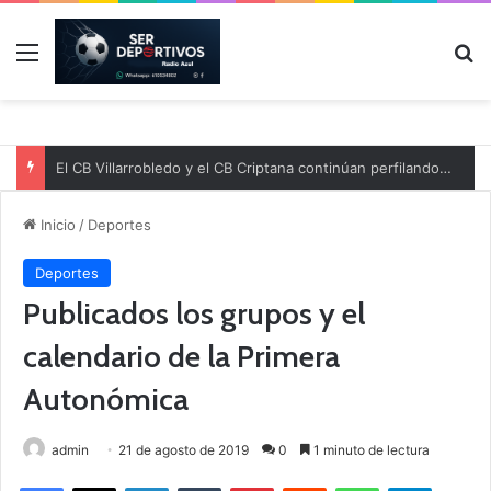
Menú
B
El CB Villarrobledo y el CB Criptana continúan perfilando sus plantillas
Inicio
/
Deportes
Deportes
Publicados los grupos y el
calendario de la Primera
Autonómica
admin
21 de agosto de 2019
0
1 minuto de lectura
Facebook
X
LinkedIn
Tumblr
Pinterest
Reddit
WhatsApp
Telegram