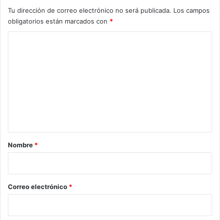
Tu dirección de correo electrónico no será publicada.
Los campos
obligatorios están marcados con
*
C
o
m
e
n
t
a
r
Nombre
*
i
o
*
Correo electrónico
*