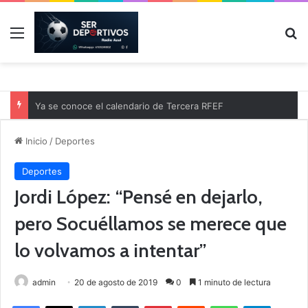
Menú
B
Ya se conoce el calendario de Tercera RFEF
Inicio
/
Deportes
Deportes
Jordi López: “Pensé en dejarlo,
pero Socuéllamos se merece que
lo volvamos a intentar”
admin
20 de agosto de 2019
0
1 minuto de lectura
Facebook
X
LinkedIn
Tumblr
Pinterest
Reddit
WhatsApp
Telegram