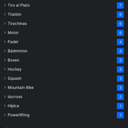
Tiro al Plato
7
Triatlón
6
Tirachinas
6
Motor
6
Padel
4
Bádminton
4
Boxeo
3
Hockey
3
Squash
3
Mountain Bike
3
ducross
2
Hípica
1
Powerlifting
1