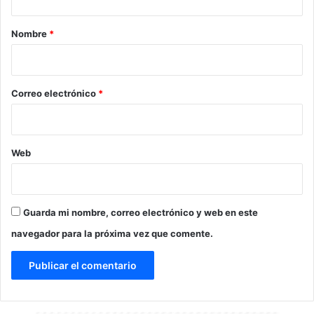
a
r
Nombre
*
i
o
*
Correo electrónico
*
Web
Guarda mi nombre, correo electrónico y web en este
navegador para la próxima vez que comente.