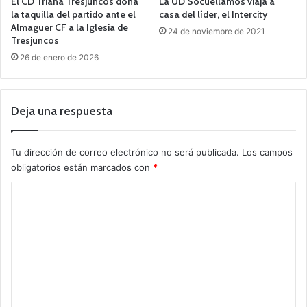
El CD Triana Tresjuncos dona
La UD Socuéllamos viaja a
la taquilla del partido ante el
casa del líder, el Intercity
Almaguer CF a la Iglesia de
24 de noviembre de 2021
Tresjuncos
26 de enero de 2026
Deja una respuesta
Tu dirección de correo electrónico no será publicada.
Los campos
obligatorios están marcados con
*
C
o
m
e
n
t