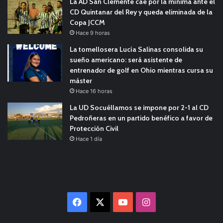
La AD San Clemente cae por la mínima ante el
CD Quintanar del Rey y queda eliminada de la
Copa JCCM
Hace 9 horas
La tomellosera Lucía Salinas consolida su
sueño americano: será asistente de
entrenador de golf en Ohio mientras cursa su
máster
Hace 16 horas
La UD Socuéllamos se impone por 2-1 al CD
Pedroñeras en un partido benéfico a favor de
Protección Civil
Hace 1 día
Facebook
X
YouTube
Instagram