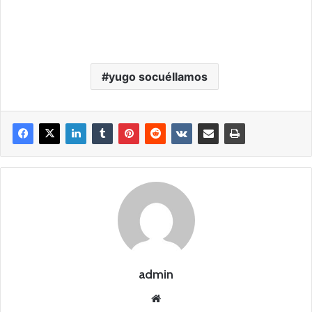
yugo socuéllamos
admin
Siti