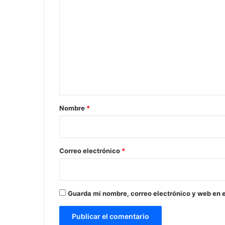
o
m
e
n
t
a
r
Nombre
*
i
o
*
Correo electrónico
*
Guarda mi nombre, correo electrónico y web en 