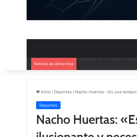
Noticias de última hora
El CB Villarrobledo y el CB Cri
Inicio
/
Deportes
/
Nacho Huertas: «Es una temporad
Deportes
Nacho Huertas: «E
ilusionante y nece