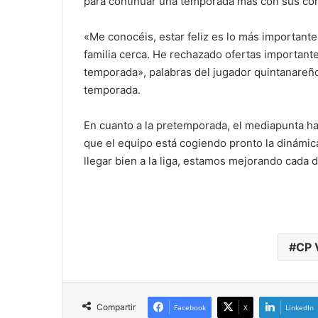
para continuar una temporada más con sus c
«Me conocéis, estar feliz es lo más importante
familia cerca. He rechazado ofertas important
temporada», palabras del jugador quintanareño 
temporada.
En cuanto a la pretemporada, el mediapunta h
que el equipo está cogiendo pronto la dinámica
llegar bien a la liga, estamos mejorando cada d
CP 
Compartir
Facebook
X
LinkedIn