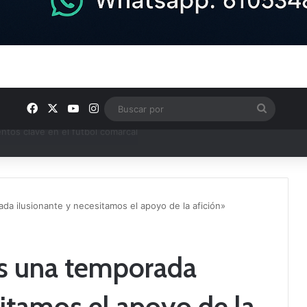
Facebook
X
YouTube
Instagram
Buscar
por
ptana continúan perfilando sus plantillas
a ilusionante y necesitamos el apoyo de la afición»
s una temporada
sitamos el apoyo de la