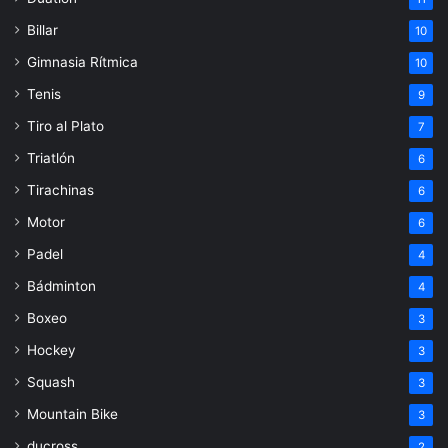
Billar
10
Gimnasia Rítmica
10
Tenis
9
Tiro al Plato
7
Triatlón
6
Tirachinas
6
Motor
6
Padel
4
Bádminton
4
Boxeo
3
Hockey
3
Squash
3
Mountain Bike
3
ducross
2