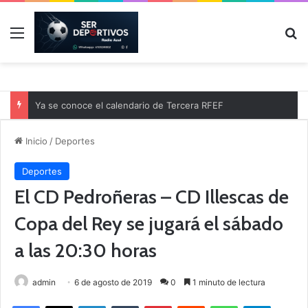
Menú
B
Ya se conoce el calendario de Tercera RFEF
Inicio
/
Deportes
Deportes
El CD Pedroñeras – CD Illescas de
Copa del Rey se jugará el sábado
a las 20:30 horas
admin
6 de agosto de 2019
0
1 minuto de lectura
Facebook
X
LinkedIn
Tumblr
Pinterest
Reddit
WhatsApp
Telegram