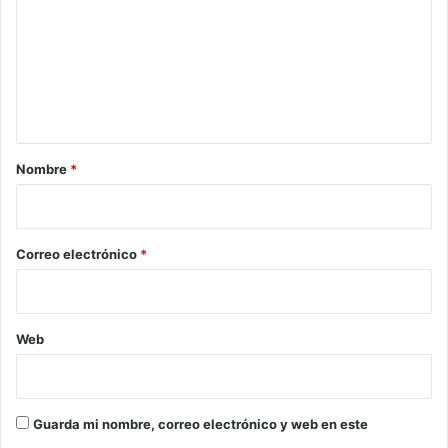
m
e
n
t
a
r
Nombre
*
i
o
*
Correo electrónico
*
Web
Guarda mi nombre, correo electrónico y web en este