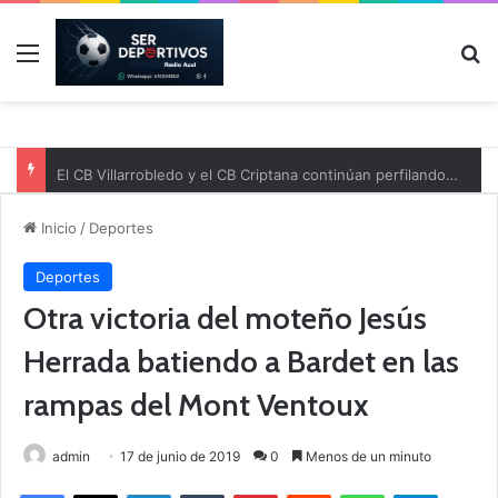
Menú
B
El CB Villarrobledo y el CB Criptana continúan perfilando sus plantillas
Inicio
/
Deportes
Deportes
Otra victoria del moteño Jesús
Herrada batiendo a Bardet en las
rampas del Mont Ventoux
admin
17 de junio de 2019
0
Menos de un minuto
Facebook
X
LinkedIn
Tumblr
Pinterest
Reddit
WhatsApp
Telegram