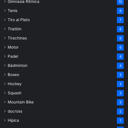
Gimnasia Rítmica
10
Tenis
9
Tiro al Plato
7
Triatlón
6
Tirachinas
6
Motor
6
Padel
4
Bádminton
4
Boxeo
3
Hockey
3
Squash
3
Mountain Bike
3
ducross
2
Hípica
1