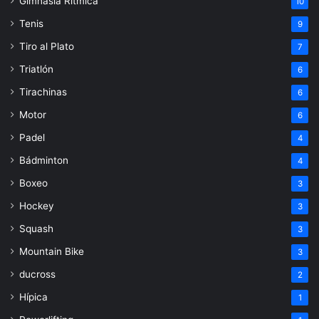
Gimnasia Rítmica
10
Tenis
9
Tiro al Plato
7
Triatlón
6
Tirachinas
6
Motor
6
Padel
4
Bádminton
4
Boxeo
3
Hockey
3
Squash
3
Mountain Bike
3
ducross
2
Hípica
1