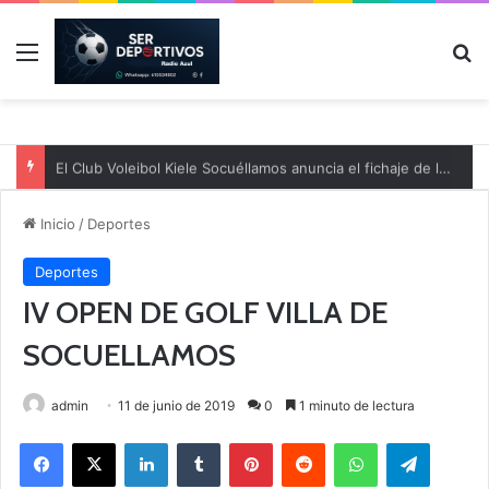
Menú
B
El Club Voleibol Kiele Socuéllamos anuncia el fichaje de la central norteamericana Morgan Thurlow para la temporada 2026/2027
Inicio
/
Deportes
Deportes
IV OPEN DE GOLF VILLA DE
SOCUELLAMOS
admin
11 de junio de 2019
0
1 minuto de lectura
Facebook
X
LinkedIn
Tumblr
Pinterest
Reddit
WhatsApp
Telegram