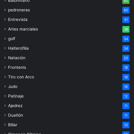
Balonmano
60
pedroneras
60
Entrevista
41
Artes marciales
38
golf
34
Halterofilia
34
Natación
20
Frontenis
18
Tiro con Arco
16
Judo
16
Patinaje
12
Ajedrez
11
Duatlón
11
Billar
10