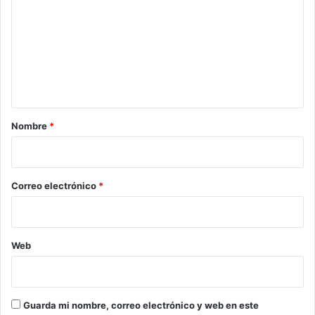
m
e
n
t
a
r
Nombre
*
i
o
*
Correo electrónico
*
Web
Guarda mi nombre, correo electrónico y web en este